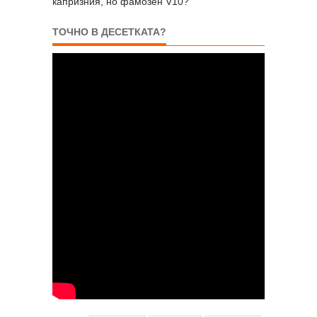
капризния, но фамозен V10?
ТОЧНО В ДЕСЕТКАТА?