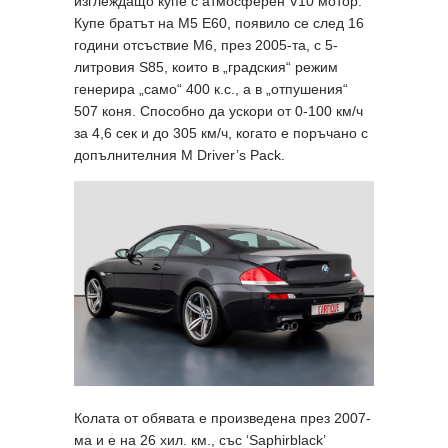
изглеждащо купе с атмосферен V10 мотор.
Купе братът на M5 Е60, появило се след 16
години отсъствие M6, през 2005-та, с 5-
литровия S85, които в „градския“ режим
генерира „само“ 400 к.с., а в „отпушения“
507 коня. Способно да ускори от 0-100 км/ч
за 4,6 сек и до 305 км/ч, когато е поръчано с
допълнителния M Driver’s Pack.
Колата от обявата е произведена през 2007-
ма и е на 26 хил. км., със ‘Saphirblack’