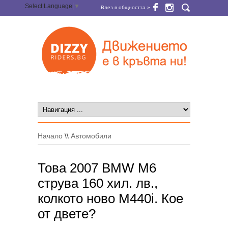
Select Language
▼
Влез в общността »
Начало
\\
Автомобили
Това 2007 BMW M6
струва 160 хил. лв.,
колкото ново M440i. Кое
от двете?