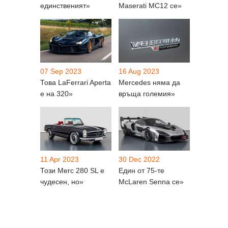
единственият»
Maserati MC12 се»
07 Sep 2023
16 Aug 2023
Това LaFerrari Aperta
Mercedes няма да
е на 320»
връща големия»
11 Apr 2023
30 Dec 2022
Този Merc 280 SL е
Един от 75-те
чудесен, но»
McLaren Senna се»