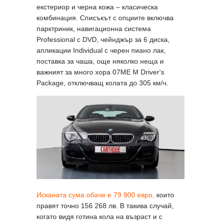
екстериор и черна кожа – класическа
комбинация. Списъкът с опциите включва
парктриник, навигационна система
Professional с DVD, чейнджър за 6 диска,
апликации Individual с черен пиано лак,
поставка за чаша, още няколко неща и
важният за много хора 07ME M Driver's
Package, отключващ колата до 305 км/ч.
Исканата сума обаче е 79 900 евро,
които
правят точно 156 268 лв. В такива случай,
когато видя готина кола на възраст и с