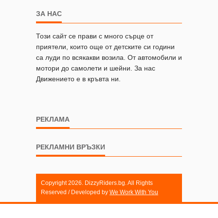
ЗА НАС
Този сайт се прави с много сърце от
приятели, които още от детските си години
са луди по всякакви возила. От автомобили и
мотори до самолети и шейни. За нас
Движението е в кръвта ни.
РЕКЛАМА
РЕКЛАМНИ ВРЪЗКИ
Copyright 2026. DizzyRiders.bg. All Rights
Reserved / Developed by
We Work With You