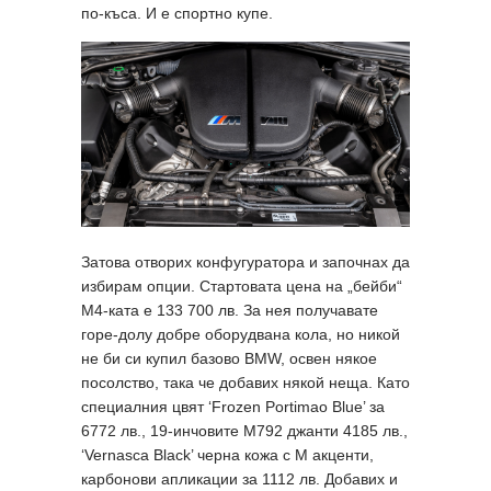
по-къса. И е спортно купе.
Затова отворих конфугуратора и започнах да
избирам опции. Стартовата цена на „бейби“
М4-ката е 133 700 лв. За нея получавате
горе-долу добре оборудвана кола, но никой
не би си купил базово BMW, освен някое
посолство, така че добавих някой неща. Като
специалния цвят ‘Frozen Portimao Blue’ за
6772 лв., 19-инчовите M792 джанти 4185 лв.,
‘Vernasca Black’ черна кожа с M акценти,
карбонови апликации за 1112 лв. Добавих и