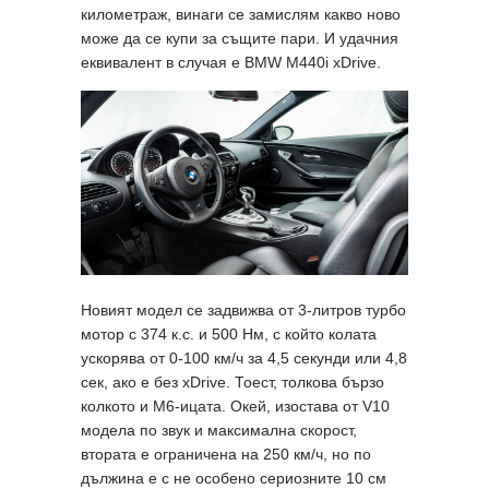
километраж, винаги се замислям какво ново
може да се купи за същите пари. И удачния
еквивалент в случая е BMW M440i xDrive.
Новият модел се задвижва от 3-литров турбо
мотор с 374 к.с. и 500 Нм, с който колата
ускорява от 0-100 км/ч за 4,5 секунди или 4,8
сек, ако е без xDrive. Тоест, толкова бързо
колкото и M6-ицата. Окей, изостава от V10
модела по звук и максимална скорост,
втората е ограничена на 250 км/ч, но по
дължина е с не особено сериозните 10 см