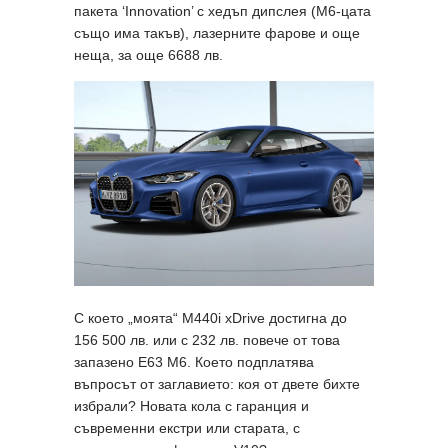
пакета ‘Innovation’ с хедъп дипслея (M6-цата
също има такъв), лазерните фарове и още
неща, за още 6688 лв.
С което „моята“ M440i xDrive достигна до
156 500 лв. или с 232 лв. повече от това
запазено E63 M6. Което подплатява
въпросът от заглавието: коя от двете бихте
избрали? Новата кола с гаранция и
съвременни екстри или старата, с