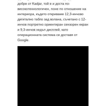
добре от Kadjar, той е и доста по-
високотехнологичен, поне по отношение на
интериора, където откриваме 12,3-инчово
дигитално табло зад волана, съчетано с 12-
инчов портретно ориентиран сензорен екран
и 9,3-инчов хедъп дисплей, като
операционната система се доставя от
Google.