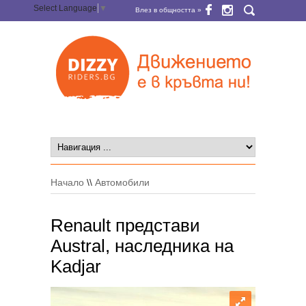
Select Language
▼
Влез в общността »
Начало
\\
Автомобили
Renault представи
Austral, наследника на
Kadjar