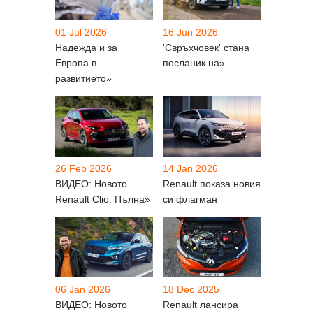
01 Jul 2026
16 Jun 2026
Надежда и за
'Свръхчовек' стана
Европа в
посланик на»
развитието»
26 Feb 2026
14 Jan 2026
ВИДЕО: Новото
Renault показа новия
Renault Clio. Пълна»
си флагман
06 Jan 2026
18 Dec 2025
ВИДЕО: Новото
Renault лансира