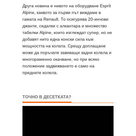
Друга новина е нивото на оборудване Esprit
Alpine, каквото за първи път виждаме в
гамата на Renault. То осигурява 20-инчови
джанти, седалки с алкантара и множество
табелки Alpine, които изглеждат супер, но не
добавят нито една конски сила към
мощността на колата. Срещу доплащане
може да поръчате завиващи задни колела и
многораменно окачване, но при всяко
положение задвижването е само на
предните колела.
ТОЧНО В ДЕСЕТКАТА?