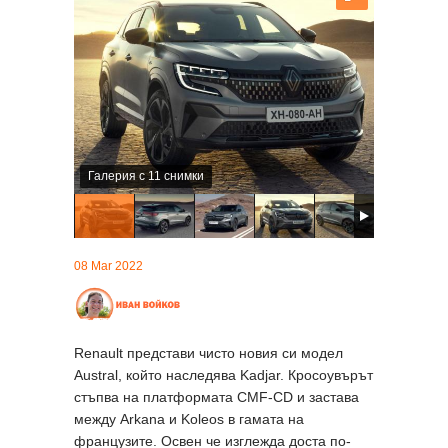
Галерия с 11 снимки
08 Mar 2022
Renault представи чисто новия си модел
Austral, който наследява Kadjar. Кросоувърът
стъпва на платформата CMF-CD и застава
между Arkana и Koleos в гамата на
французите. Освен че изглежда доста по-