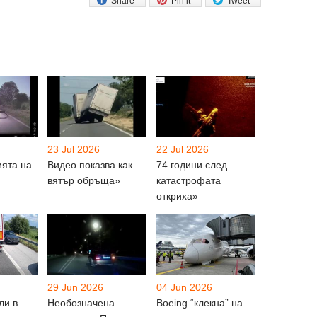
Share
Pin it
Tweet
23 Jul 2026
22 Jul 2026
ията на
Видео показва как
74 години след
вятър обръща»
катастрофата
откриха»
29 Jun 2026
04 Jun 2026
ли в
Необозначена
Boeing “клекна” на