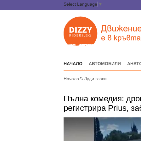
Select Language
▼
НАЧАЛО
АВТОМОБИЛИ
АНАТ
Начало
\\
Луди глави
Пълна комедия: дро
регистрира Prius, з