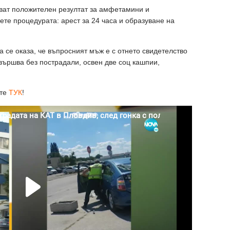
зват положителен резултат за амфетамини и
ете процедурата: арест за 24 часа и образуване на
 се оказа, че въпросният мъж е с отнето свидетелство
авършва без пострадали, освен две соц кашпии,
ете
ТУК
!