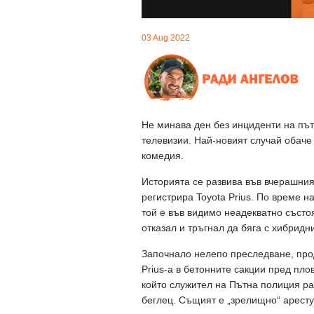
03 Aug 2022
Не минава ден без инциденти на път
телевизии. Най-новият случай обаче 
комедия.
Историята се развива във вчерашния
регистрира Toyota Prius. По време н
той е във видимо неадекватно съст
отказал и тръгнал да бяга с хибридн
Започнало нелепо преследване, про
Prius-а в бетонните сакции пред пло
който служител на Пътна полиция ра
беглец. Същият е „зрелищно“ арестув