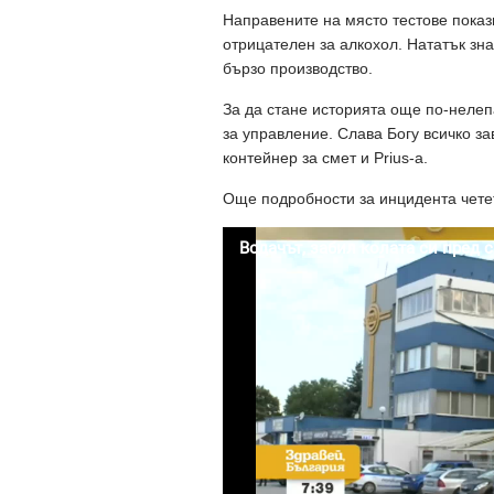
Направените на място тестове пока
отрицателен за алкохол. Нататък зна
бързо производство.
За да стане историята още по-нелепа
за управление. Слава Богу всичко з
контейнер за смет и Prius-a.
Още подробности за инцидента чет