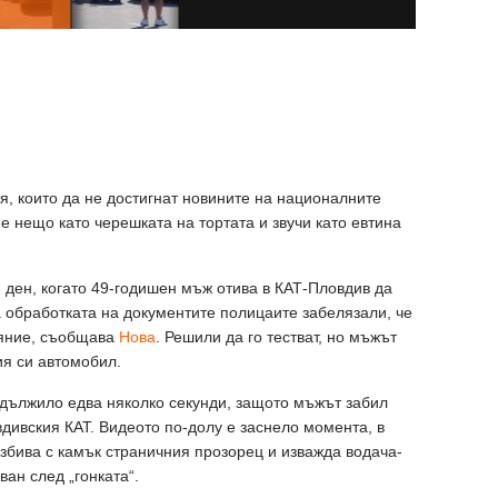
я, които да не достигнат новините на националните
е нещо като черешката на тортата и звучи като евтина
 ден, когато 49-годишен мъж отива в КАТ-Пловдив да
а обработката на документите полицаите забелязали, че
ояние, съобщава
Нова
. Решили да го тестват, но мъжът
ия си автомобил.
дължило едва няколко секунди, защото мъжът забил
вдивския КАТ. Видеото по-долу е заснело момента, в
збива с камък страничния прозорец и изважда водача-
ан след „гонката“.