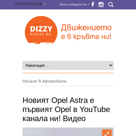
Select Language
▼
Влез в общността »
Начало
\\
Автомобили
Новият Opel Astra е
първият Opel в YouTube
канала ни! Видео