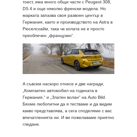
тоест, има много общи части с Peugeot 308,
DS 4 и още няколко френски модела. Но
марката запазва своя развоен център в
Германия, както и производството на Astra в
Рюселсхайм, така че колата не е просто
преоблечен „французин“.
А съвсем наскоро отнесе и две награди,
„Компактен автомобил на годината в
Германия,“ и „Златен волан“ на Auto Bild.
Бяхме любопитни да я тестваме и да видим
какво представлява, а сега споделяме с вас
впечатленията ни. И ви пожелаваме приятно
гледане.