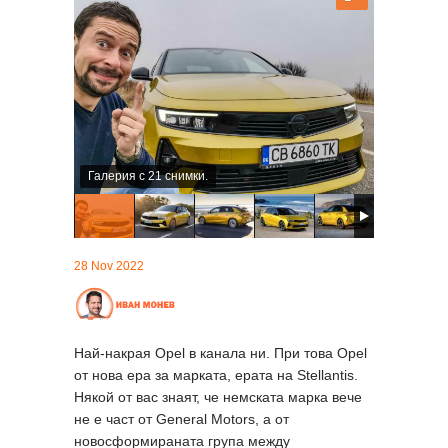
Галерия с 21 снимки.
28 Nov 2022
Най-накрая Opel в канала ни. При това Opel
от нова ера за марката, ерата на Stellantis.
Някой от вас знаят, че немската марка вече
не е част от General Motors, а от
новосформираната група между