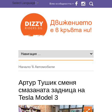
Select Language
▼
Влез в общността »
Начало
\\
Автомобили
Артур Тушик сменя
смазаната задница на
Tesla Model 3