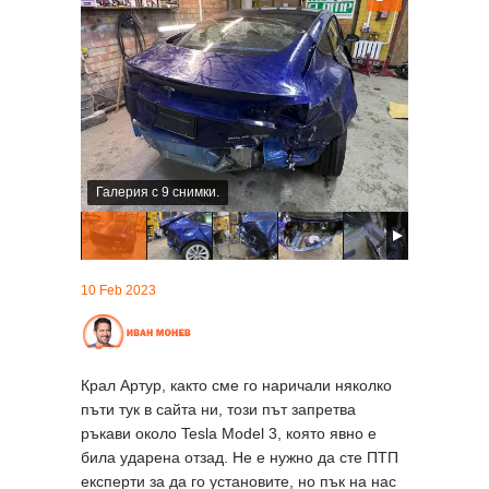
Галерия с 9 снимки.
10 Feb 2023
Крал Артур, както сме го наричали няколко
пъти тук в сайта ни, този път запретва
ръкави около Tesla Model 3, която явно е
била ударена отзад. Не е нужно да сте ПТП
експерти за да го установите, но пък на нас