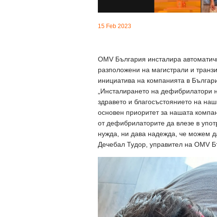
15 Feb 2023
OMV България инсталира автоматичн
разположени на магистрали и транзи
инициатива на компанията в Българ
„Инсталирането на дефибрилатори н
здравето и благосъстоянието на наши
основен приоритет за нашата компа
от дефибрилаторите да влезе в упот
нужда, ни дава надежда, че можем д
Дечебал Тудор, управител на OMV Б