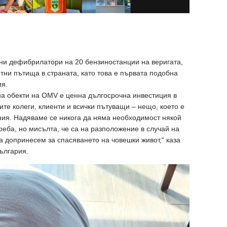
и дефибрилатори на 20 бензиностанции на веригата,
тни пътища в страната, като това е първата подобна
ия.
а обекти на OMV е ценна дългосрочна инвестиция в
те колеги, клиенти и всички пътуващи – нещо, което е
ния. Надяваме се никога да няма необходимост някой
реба, но мисълта, че са на разположение в случай на
а допринесем за спасяването на човешки живот,“ каза
ългария.