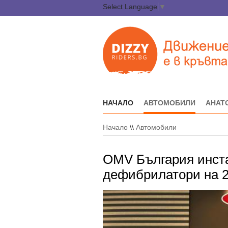
Select Language
▼
НАЧАЛО
АВТОМОБИЛИ
АНАТ
Начало
\\
Автомобили
OMV България инст
дефибрилатори на 2