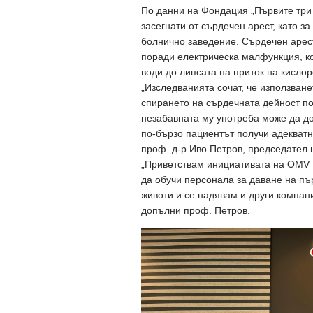
По данни на Фондация „Първите три 
засегнати от сърдечен арест, като з
болнично заведение. Сърдечен арест
поради електрическа малфункция, к
води до липсата на приток на кислор
„Изследванията сочат, че използван
спирането на сърдечната дейност п
незабавната му употреба може да до
по-бързо пациентът получи адекватн
проф. д-р Иво Петров, председател 
„Приветствам инициативата на OMV 
да обучи персонала за даване на пъ
животи и се надявам и други компан
допълни проф. Петров.