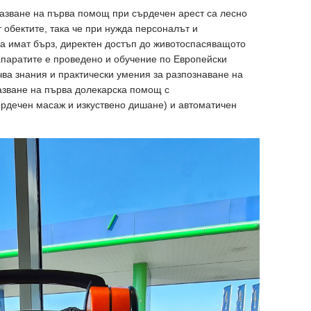
азване на първа помощ при сърдечен арест са лесно
 обектите, така че при нужда персоналът и
а имат бърз, директен достъп до животоспасяващото
апаратите е проведено и обучение по Европейски
чва знания и практически умения за разпознаване на
азване на първа долекарска помощ с
рдечен масаж и изкуствено дишане) и автоматичен