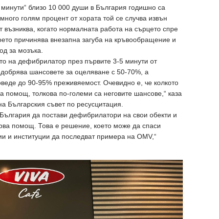
минути“ близо 10 000 души в България годишно са
а много голям процент от хората той се случва извън
 възниква, когато нормалната работа на сърцето спре
оето причинява внезапна загуба на кръвообращение и
од за мозъка.
ето на дефибрилатор през първите 3-5 минути от
одобрява шансовете за оцеляване с 50-70%, а
веде до 90-95% преживяемост. Очевидно е, че колкото
а помощ, толкова по-големи са неговите шансове,“ каза
на Българския съвет по ресусцитация.
България да постави дефибрилатори на свои обекти и
рва помощ. Това е решение, което може да спаси
ии и институции да последват примера на OMV,“