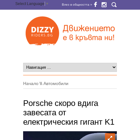
Select Language
▼
Влез в общността »
Начало
\\
Автомобили
Porsche скоро вдига
завесата от
електрическия гигант K1