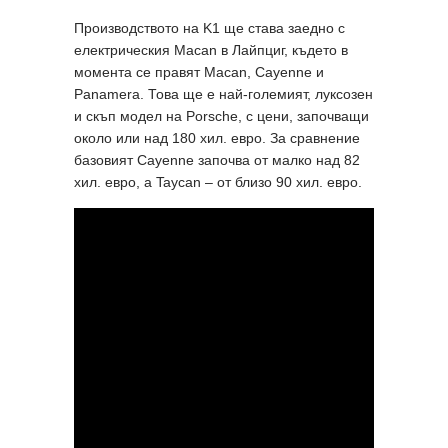
Производството на K1 ще става заедно с
електрическия Macan в Лайпциг, където в
момента се правят Macan, Cayenne и
Panamera. Това ще е най-големият, луксозен
и скъп модел на Porsche, с цени, започващи
около или над 180 хил. евро. За сравнение
базовият Cayenne започва от малко над 82
хил. евро, а Taycan – от близо 90 хил. евро.