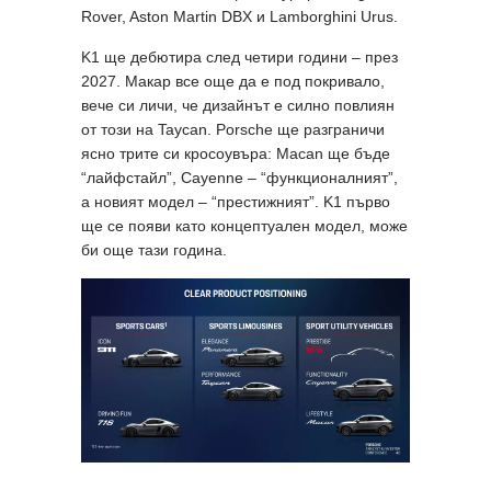
Rover, Aston Martin DBX и Lamborghini Urus.
K1 ще дебютира след четири години – през
2027. Макар все още да е под покривало,
вече си личи, че дизайнът е силно повлиян
от този на Taycan. Porsche ще разграничи
ясно трите си кросоувъра: Macan ще бъде
“лайфстайл”, Cayenne – “функционалният”,
а новият модел – “престижният”. K1 първо
ще се появи като концептуален модел, може
би още тази година.