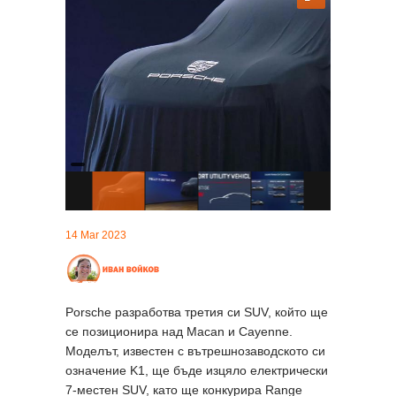
14 Mar 2023
Porsche разработва третия си SUV, който ще
се позиционира над Macan и Cayenne.
Моделът, известен с вътрешнозаводското си
означение K1, ще бъде изцяло електрически
7-местен SUV, като ще конкурира Range