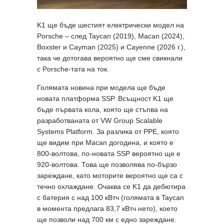
K1 ще бъде шестият електрически модел на
Porsche – след Taycan (2019), Macan (2024),
Boxster и Cayman (2025) и Cayenne (2026 г.),
така че дотогава вероятно ще сме свикнали
с Porsche-тата на ток.
Голямата новина при модела ще бъде
новата платформа SSP. Всъщност K1 ще
бъде първата кола, която ще стъпва на
разработваната от VW Group Scalable
Systems Platform. За разлика от PPE, която
ще видим при Macan догодина, и която е
800-волтова, по-новата SSP вероятно ще е
920-волтова. Това ще позволява по-бързо
зареждане, като моторите вероятно ще са с
течно охлаждане. Очаква се K1 да дебютира
с батерия с над 100 кВтч (голямата в Taycan
в момента предлага 83,7 кВтч нето), което
ще позволи над 700 км с едно зареждане.