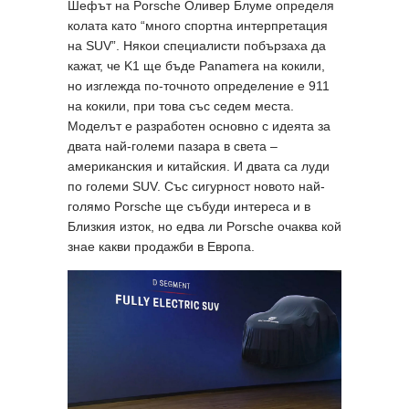
Шефът на Porsche Оливер Блуме определя
колата като “много спортна интерпретация
на SUV”. Някои специалисти побързаха да
кажат, че K1 ще бъде Panamera на кокили,
но изглежда по-точното определение е 911
на кокили, при това със седем места.
Моделът е разработен основно с идеята за
двата най-големи пазара в света –
американския и китайския. И двата са луди
по големи SUV. Със сигурност новото най-
голямо Porsche ще събуди интереса и в
Близкия изток, но едва ли Porsche очаква кой
знае какви продажби в Европа.