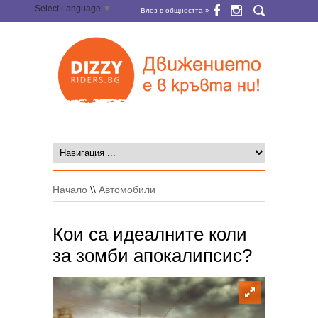
Select Language
▼
Влез в общността »
Начало
\\
Автомобили
Кои са идеалните коли
за зомби апокалипсис?