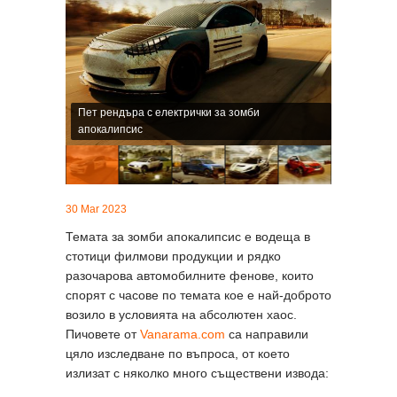
Пет рендъра с електрички за зомби
апокалипсис
30 Mar 2023
Темата за зомби апокалипсис е водеща в
стотици филмови продукции и рядко
разочарова автомобилните фенове, които
спорят с часове по темата кое е най-доброто
возило в условията на абсолютен хаос.
Пичовете от
Vanarama.com
са направили
цяло изследване по въпроса, от което
излизат с няколко много съществени извода: