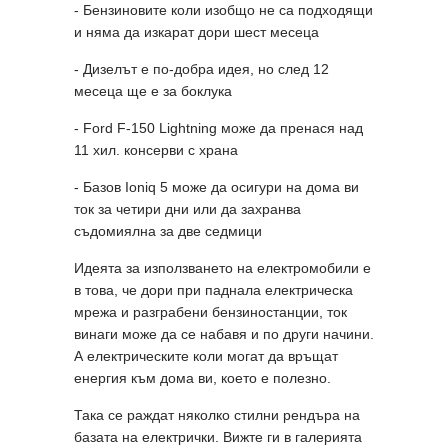
- Бензиновите коли изобщо не са подходящи
и няма да изкарат дори шест месеца
- Дизелът е по-добра идея, но след 12
месеца ще е за боклука
- Ford F-150 Lightning може да пренася над
11 хил. консерви с храна
- Базов Ioniq 5 може да осигури на дома ви
ток за четири дни или да захранва
съдомиялна за две седмици
Идеята за използването на електромобили е
в това, че дори при паднала електрическа
мрежа и разграбени бензиностанции, ток
винаги може да се набавя и по други начини.
А електрическите коли могат да връщат
енергия към дома ви, което е полезно.
Така се раждат няколко стилни рендъра на
базата на електрички. Вижте ги в галерията