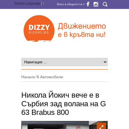
Select Language
▼
Влез в общността »
Начало
\\
Автомобили
Никола Йокич вече е в
Сърбия зад волана на G
63 Brabus 800