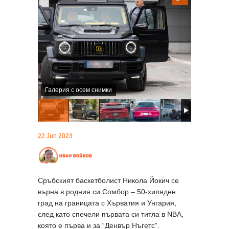
Галерия с осем снимки
22 Jun 2023
Сръбският баскетболист Никола Йокич се
върна в родния си Сомбор – 50-хиляден
град на границата с Хърватия и Унгария,
след като спечели първата си титла в NBA,
която е първа и за “Денвър Нъгетс”.