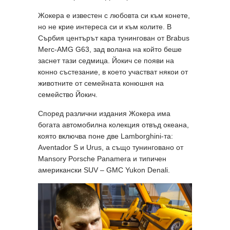
Жокера е известен с любовта си към конете,
но не крие интереса си и към колите. В
Сърбия центърът кара тунингован от Brabus
Merc-AMG G63, зад волана на който беше
заснет тази седмица. Йокич се появи на
конно състезание, в което участват някои от
животните от семейната конюшня на
семейство Йокич.
Според различни издания Жокера има
богата автомобилна колекция отвъд океана,
която включва поне две Lamborghini-та:
Aventador S и Urus, а също тунинговано от
Mansory Porsche Panamera и типичен
американски SUV – GMC Yukon Denali.