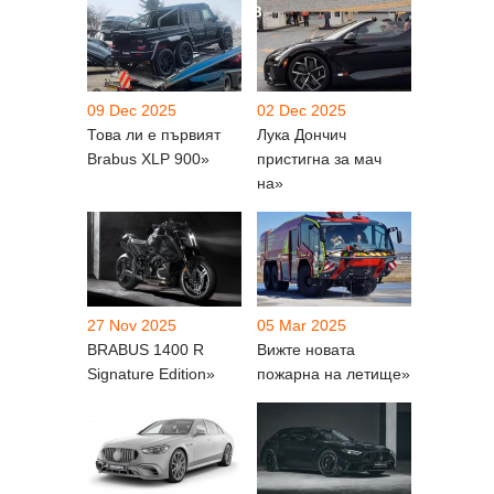
09 Dec 2025
02 Dec 2025
Това ли е първият
Лука Дончич
Brabus XLP 900»
пристигна за мач
на»
27 Nov 2025
05 Mar 2025
BRABUS 1400 R
Вижте новата
Signature Edition»
пожарна на летище»