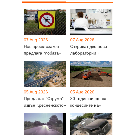
07 Aug 2026
07 Aug 2026
Нов проектозакон
Откриват две нови
предлага глобата»
лаборатории»
05 Aug 2026
05 Aug 2026
Предлагат “Струма”
30-годишни ще са
извън Кресненското»
концесиите на»