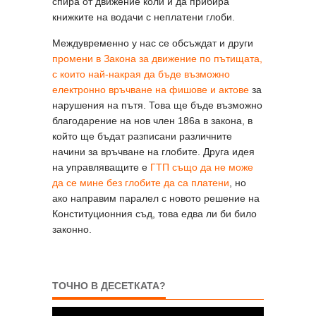
спира от движение коли и да прибира
книжките на водачи с неплатени глоби.
Междувременно у нас се обсъждат и други
промени в Закона за движение по пътищата,
с които най-накрая да бъде възможно
електронно връчване на фишове и актове
за
нарушения на пътя. Това ще бъде възможно
благодарение на нов член 186а в закона, в
който ще бъдат разписани различните
начини за връчване на глобите. Друга идея
на управляващите е
ГТП също да не може
да се мине без глобите да са платени
, но
ако направим паралел с новото решение на
Конституционния съд, това едва ли би било
законно.
ТОЧНО В ДЕСЕТКАТА?