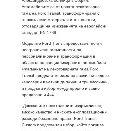
Александровска болница в София.
Автомобилите са от новата лекотоварна
гама на Ford Transit, трансформирани с
първокласни материали и технологии,
отговарящи на изискванията на европейски
стандарт ЕN 1789.
Моделите Ford Transit предоставят почти
неограничени възможности за
персонализиране и трансформация в
областта на специализираните автомобили.
Флагманът на лекотоварната гама Ford
Transit предлага множество различни видове
каросерии в четири дължини и три височини,
и предлага избор между предно и задно
предаване и 4х4.
„Доказаните през годините издръжливост,
високо качество и ниските експлоатационни
разходи безспорно правят Ford Transit
Custom предпочитан избор, който покрива