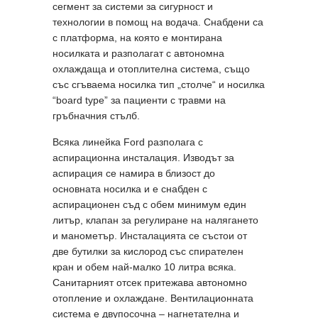
сегмент за системи за сигурност и
технологии в помощ на водача. Снабдени са
с платформа, на която е монтирана
носилката и разполагат с автономна
охлаждаща и отоплителна система, също
със сгъваема носилка тип „столче“ и носилка
“board type” за пациенти с травми на
гръбначния стълб.
Всяка линейка Ford разполага с
аспирационна инсталация. Изводът за
аспирация се намира в близост до
основната носилка и е снабден с
аспирационен съд с обем минимум един
литър, клапан за регулиране на налягането
и манометър. Инсталацията се състои от
две бутилки за кислород със спирателен
кран и обем най-малко 10 литра всяка.
Санитарният отсек притежава автономно
отопление и охлаждане. Вентилационната
система е двупосочна – нагнетателна и