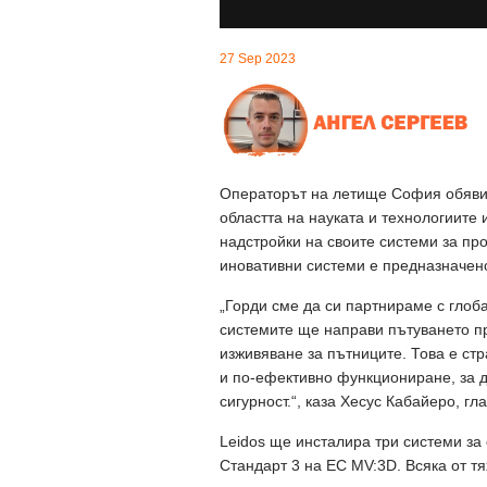
27 Sep 2023
Операторът на летище София обяви д
областта на науката и технологиите 
надстройки на своите системи за пр
иновативни системи е предназначено
„Горди сме да си партнираме с глоб
системите ще направи пътуването п
изживяване за пътниците. Това е ст
и по-ефективно функциониране, за д
сигурност.“, каза Хесус Кабайеро, г
Leidos ще инсталира три системи за
Стандарт 3 на ЕС MV:3D. Всяка от тя