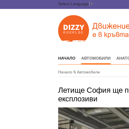
Select Language
▼
НАЧАЛО
АВТОМОБИЛИ
АНАТ
Начало
\\
Автомобили
Летище София ще по
експлозиви