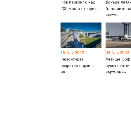
Нов паркинг с над
Докъде летя
200 места отвори»
българите на
често»
15 Nov 2023
02 Nov 2023
Ремонтират
Летище Соф
покрития паркинг
пуска екзоти
на»
чартърни»