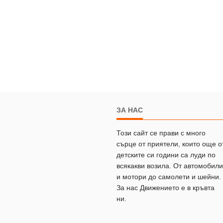
ЗА НАС
Този сайт се прави с много
сърце от приятели, които още о
детските си години са луди по
всякакви возила. От автомобили
и мотори до самолети и шейни.
За нас Движението е в кръвта
ни.