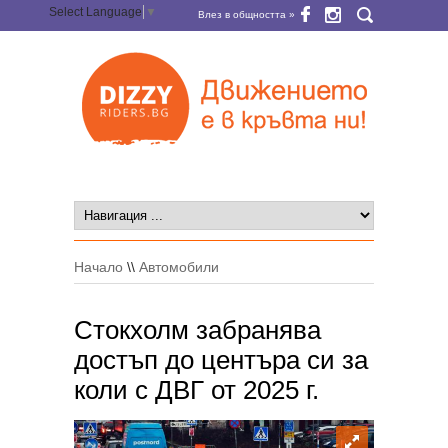
Select Language
▼
Влез в общността »
Начало
\\
Автомобили
Стокхолм забранява
достъп до центъра си за
коли с ДВГ от 2025 г.