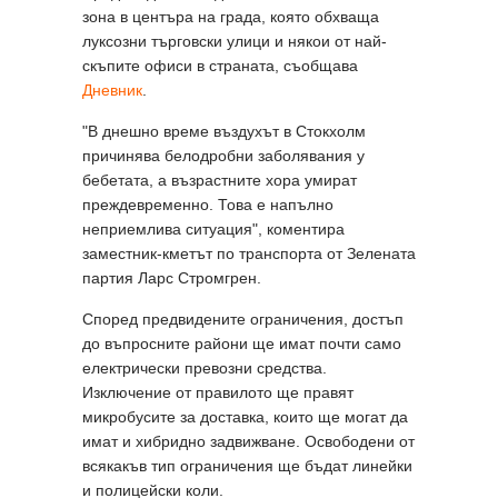
зона в центъра на града, която обхваща
луксозни търговски улици и някои от най-
скъпите офиси в страната, съобщава
Дневник
.
"В днешно време въздухът в Стокхолм
причинява белодробни заболявания у
бебетата, а възрастните хора умират
преждевременно. Това е напълно
неприемлива ситуация", коментира
заместник-кметът по транспорта от Зелената
партия Ларс Стромгрен.
Според предвидените ограничения, достъп
до въпросните райони ще имат почти само
електрически превозни средства.
Изключение от правилото ще правят
микробусите за доставка, които ще могат да
имат и хибридно задвижване. Освободени от
всякакъв тип ограничения ще бъдат линейки
и полицейски коли.