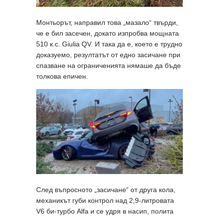
Монтьорът, направил това „мазало“ твърди,
че е бил засечен, докато изпробва мощната
510 к.с. Giulia QV. И така да е, което е трудно
доказуемо, резултатът от едно засичане при
спазване на ограниченията нямаше да бъде
толкова епичен.
След въпросното „засичане“ от друга кола,
механикът губи контрол над 2,9-литровата
V6 би-турбо Alfa и се удря в насип, полита