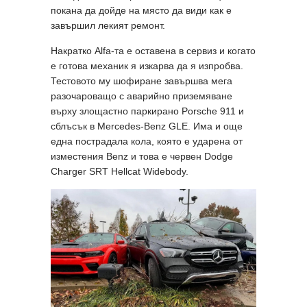
покана да дойде на място да види как е
завършил лекият ремонт.
Накратко Alfa-та е оставена в сервиз и когато
е готова механик я изкарва да я изпробва.
Тестовото му шофиране завършва мега
разочароващо с аварийно приземяване
върху злощастно паркирано Porsche 911 и
сблъсък в Mercedes-Benz GLE. Има и още
една пострадала кола, която е ударена от
изместения Benz и това е червен Dodge
Charger SRT Hellcat Widebody.