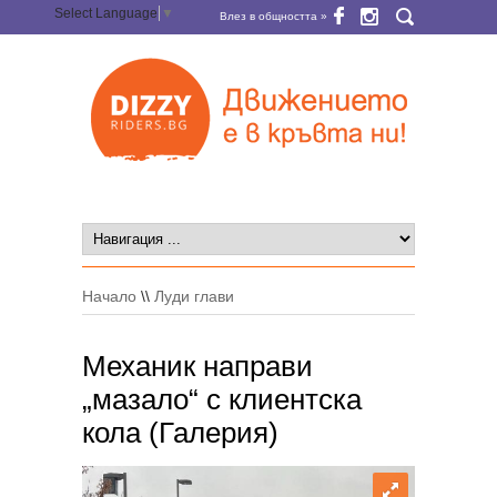
Select Language
▼
Влез в общността »
Начало
\\
Луди глави
Механик направи
„мазало“ с клиентска
кола (Галерия)