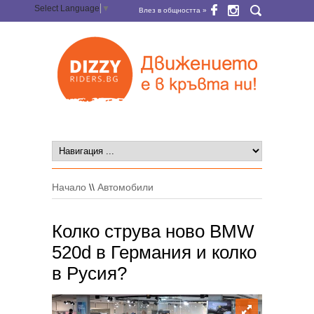
Select Language
▼
Влез в общността »
Начало
\\
Автомобили
Колко струва ново BMW
520d в Германия и колко
в Русия?