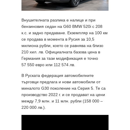
Внушителната разлика е налице и при
бензиновия седан на G60 BMW 520i с 208
к.с. и задно предаване. Екземпляр на 100 км
се продава в момента в Русия за 10,5
милиона рубли, което се равнява на близо
210 хил. лв. Официалната базова цена в
Германия за тази модификация е точно
57 550 евро или 112 574 лв.
В Руската федерация автомобилните
търговци предлага и нови автомобили от
миналото G30 поколение на Серия 5. Те са
производство 2022 г. и се продават на цени
между 7,9 млн. и 11 млн. рубли (158 000 –
220 000 лв.).