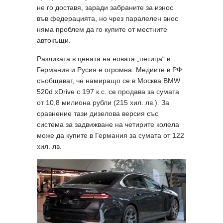
не го доставя, заради забраните за износ
във федерацията, но чрез паралелен внос
няма проблем да го купите от местните
автокъщи.
Разликата в цената на новата „петица“ в
Германия и Русия е огромна. Медиите в РФ
съобщават, че намиращо се в Москва BMW
520d xDrive с 197 к.с. се продава за сумата
от 10,8 милиона рубли (215 хил. лв.). За
сравнение тази дизелова версия със
система за задвижване на четирите колела
може да купите в Германия за сумата от 122
хил. лв.