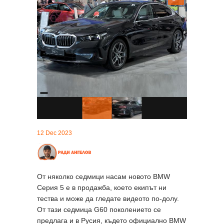
12 Dec 2023
От няколко седмици насам новото BMW
Серия 5 е в продажба, което екипът ни
тества и може да гледате видеото по-долу.
От тази седмица G60 поколението се
предлага и в Русия, където официално BMW