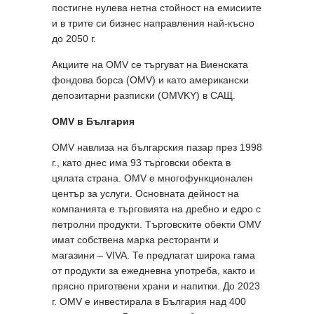
постигне нулева нетна стойност на емисиите
и в трите си бизнес направления най-късно
до 2050 г.
Акциите на OMV се търгуват на Виенската
фондова борса (OMV) и като американски
депозитарни разписки (OMVKY) в САЩ.
OMV в България
OMV навлиза на българския пазар през 1998
г., като днес има 93 търговски обекта в
цялата страна. OMV е многофункционален
център за услуги. Основната дейност на
компанията е търговията на дребно и едро с
петролни продукти. Търговските обекти OMV
имат собствена марка ресторанти и
магазини – VIVA. Те предлагат широка гама
от продукти за ежедневна употреба, както и
прясно приготвени храни и напитки. До 2023
г. OMV е инвестирала в България над 400