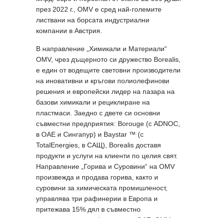
през 2022 г., OMV е сред най-големите
листвани на борсата индустриални
компании в Австрия.
В направление „Химикали и Материали“
OMV, чрез дъщерното си дружество Borealis,
е един от водещите световни производители
на иновативни и кръгови полиолефинови
решения и европейски лидер на пазара на
базови химикали и рециклиране на
пластмаси. Заедно с двете си основни
съвместни предприятия: Borouge (с ADNOC,
в ОАЕ и Сингапур) и Baystar ™ (с
TotalEnergies, в САЩ), Borealis доставя
продукти и услуги на клиенти по целия свят.
Направление „Горива и Суровини“ на OMV
произвежда и продава горива, както и
суровини за химическата промишленост,
управлява три рафинерии в Европа и
притежава 15% дял в съвместно