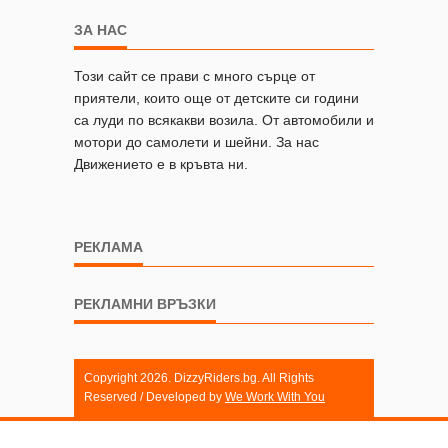
ЗА НАС
Този сайт се прави с много сърце от
приятели, които още от детските си години
са луди по всякакви возила. От автомобили и
мотори до самолети и шейни. За нас
Движението е в кръвта ни.
РЕКЛАМА
РЕКЛАМНИ ВРЪЗКИ
Copyright 2026. DizzyRiders.bg. All Rights
Reserved / Developed by
We Work With You