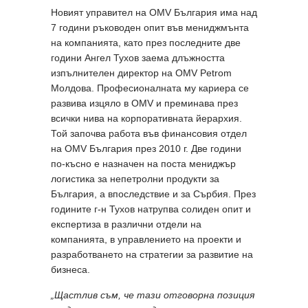
Новият управител на OMV България има над
7 години ръководен опит във мениджмънта
на компанията, като през последните две
години Ангел Тухов заема длъжността
изпълнителен директор на OMV Petrom
Молдова. Професионалната му кариера се
развива изцяло в OMV и преминава през
всички нива на корпоративната йерархия.
Той започва работа във финансовия отдел
на OMV България през 2010 г. Две години
по-късно е назначен на поста мениджър
логистика за непетролни продукти за
България, а впоследствие и за Сърбия. През
годините г-н Тухов натрупва солиден опит и
експертиза в различни отдели на
компанията, в управлението на проекти и
разработването на стратегии за развитие на
бизнеса.
„Щастлив съм, че тази отговорна позиция