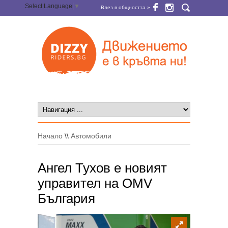
Select Language
▼
Влез в общността »
Начало
\\
Автомобили
Ангел Тухов е новият
управител на OMV
България