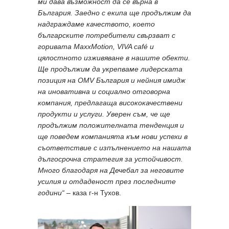
ми дава възможност да се върна в
България. Заедно с екипа ще продължим да
надграждаме качеството, което
българските потребители свързват с
горивата MaxxMotion, VIVA café и
цялостното изживяване в нашите обекти.
Ще продължим да укрепваме лидерската
позиция на OMV България и нейния имидж
на иновативна и социално отговорна
компания, предлагаща висококачествени
продукти и услуги. Уверен съм, че ще
продължим положителната тенденция и
ще поведем компанията към нови успехи в
съответствие с изпълнението на нашата
дългосрочна стратегия за устойчивост.
Много благодаря на Дечебал за неговите
усилия и отдаденост през последните
години“ –
каза г-н Тухов.