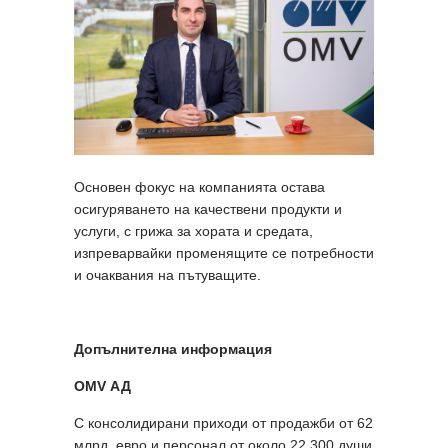
Основен фокус на компанията остава
осигуряването на качествени продукти и
услуги, с грижа за хората и средата,
изпреварвайки променящите се потребности
и очаквания на пътуващите.
Допълнителна информация
OMV АД
С консолидирани приходи от продажби от 62
млрд. евро и персонал от около 22 300 души