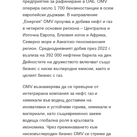
предприятие за рафиниране в ОАЕ. OMV
оперира около 1 700 бензиностанции в осем
европейски държави. В направление
„Енергия“ OMV проучва и добива нефт и газ
в четирите основни региона – Централна и
Източна Европа, Близкия изток и Африка,
Северно море и Азиатско-тихоокеанския
регион. Среднодневният добив през 2022 г.
възлиза на 392 000 нефтени барела на ден.
Дейностите на дружеството включват също
бизнес с ниски въглеродни емисии, както и
целият бизнес с газ.
OMV възнамерява да се превърне от
интегрирана компания за нефт, газ и
химикали във водещ доставчик на
иновативни и устойчиви горива, химикали и
материали, като същевременно заеме
водеща глобална роля в кръговата
икономика. Чрез преминаването към
нисковъглероден бизнес OMV се стреми да