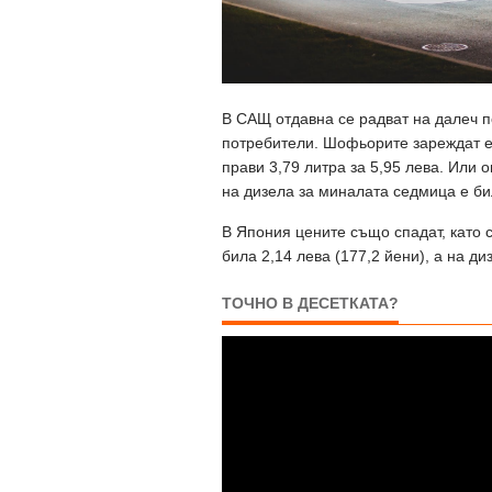
В САЩ отдавна се радват на далеч п
потребители. Шофьорите зареждат ед
прави 3,79 литра за 5,95 лева. Или 
на дизела за миналата седмица е бил
В Япония цените също спадат, като 
била 2,14 лева (177,2 йени), а на ди
ТОЧНО В ДЕСЕТКАТА?