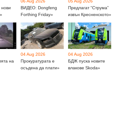
06 Aug 2026
05 Aug 2026
 нови
ВИДЕО: Dongfeng
Предлагат “Струма”
»
Forthing Friday»
извън Кресненското»
04 Aug 2026
04 Aug 2026
ията на
Прокуратурата е
БДЖ пуска новите
осъдена да плати»
влакове Skoda»