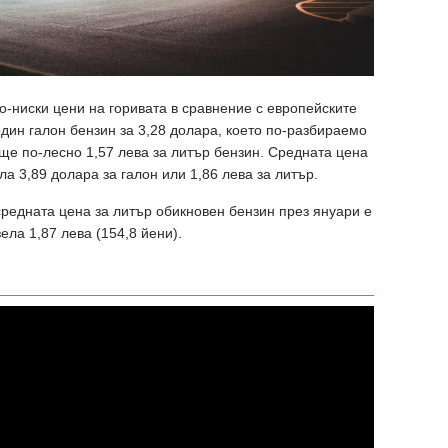
о-ниски цени на горивата в сравнение с европейските
ин галон бензин за 3,28 долара, което по-разбираемо
още по-лесно 1,57 лева за литър бензин. Средната цена
а 3,89 долара за галон или 1,86 лева за литър.
средната цена за литър обикновен бензин през януари е
зела 1,87 лева (154,8 йени).