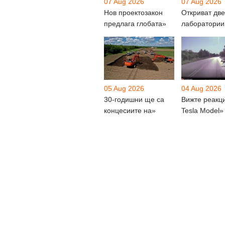
07 Aug 2026
07 Aug 2026
Нов проектозакон
Откриват две
предлага глобата»
лаборатории
05 Aug 2026
04 Aug 2026
30-годишни ще са
Вижте реакц
концесиите на»
Tesla Model»