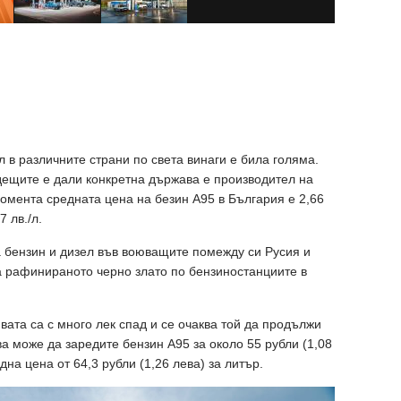
л в различните страни по света винаги е била голяма.
одещите е дали конкретна държава е производител на
момента средната цена на безин А95 в България е 2,66
7 лв./л.
 бензин и дизел във воюващите помежду си Русия и
ва рафинираното черно злато по бензиностанциите в
вата са с много лек спад и се очаква той да продължи
а може да заредите бензин А95 за около 55 рубли (1,08
дна цена от 64,3 рубли (1,26 лева) за литър.