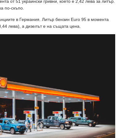
нта от 51 украински гривни, което е 2,42 лева за литър.
ка по-скъпо.
нциите в Германия. Литър бензин Euro 95 в момента
,44 лева), а дизелът е на същата цена.