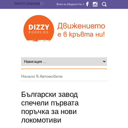
Select Language
▼
Влез в общността »
Начало
\\
Автомобили
Български завод
спечели първата
поръчка за нови
локомотиви