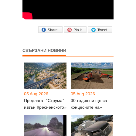
Share
Pin it
Tweet
СВЪРЗАНИ НОВИНИ
05 Aug 2026
05 Aug 2026
Предлагат “Струма”
30-годишни ще са
извън Кресненското»
концесиите на»