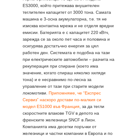
ES3000, който притежава внушителен
теглителен капацитет от 3000 тона. Самата
машина е 3-осна акумулаторна, т.е. тя не
изисква контактна мрежа и не отделя вредни
емисии. Батерията е с капацитет 220 кВтч,
зарежда се за около пет часа и половина и
осигурява достатъчно енергия за цял
работен ден. Системата е подобна на тази
при електрическите автомобили – разчита на
рекуперация при спиране (което има
значение, когато спираш няколко хиляди
тона) и е несравнимо по-лесна за
управление от тази при старите модели
локомотиви.
Припомняме, че “Експрес
Сервиз” наскоро достави по-малкия си
модел ES1000 във Франция
, за да тегли
скоростните влакове TGV в депото на
френските железници SNCF в Лион.
Компанията има десетки поръчки от
железници и частни компании в Европа и по