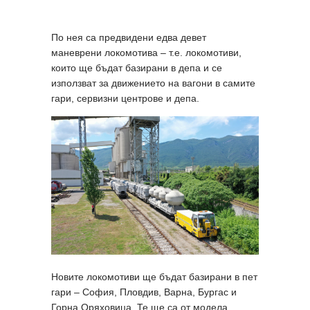
По нея са предвидени едва девет
маневрени локомотива – т.е. локомотиви,
които ще бъдат базирани в депа и се
използват за движението на вагони в самите
гари, сервизни центрове и депа.
Новите локомотиви ще бъдат базирани в пет
гари – София, Пловдив, Варна, Бургас и
Горна Оряховица. Те ще са от модела