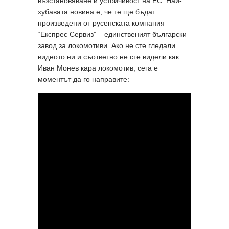
възстановяване и устойчивост на ЕС. Най-
хубавата новина е, че те ще бъдат
произведени от русенската компания
“Експрес Сервиз” – единственият български
завод за локомотиви. Ако не сте гледали
видеото ни и съответно не сте видели как
Иван Монев кара локомотив, сега е
моментът да го направите: