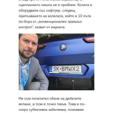
сцеплението никога не е проблем. Колата е
оборудвана със софтуер, следящ
припъзването на колелата, който е 10 пъти
по-бърз от „конженционален тракшън
контрол“, казват от марката.
Не съм почитател обаче на дебелите
волани, а този е точно такъв. Това е по-
скоро субективна забележка, познавам