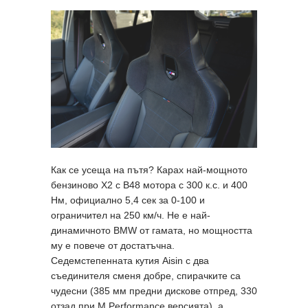
Как се усеща на пътя? Карах най-мощното
бензиново X2 с B48 мотора с 300 к.с. и 400
Нм, официално 5,4 сек за 0-100 и
ограничител на 250 км/ч. Не е най-
динамичното BMW от гамата, но мощността
му е повече от достатъчна.
Седемстепенната кутия Aisin с два
съединителя сменя добре, спирачките са
чудесни (385 мм предни дискове отпред, 330
отзад при M Performance версията), а