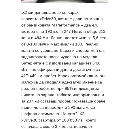
iX2 ми допадна повече. Карах
версията xDrive30, която е дори по-мощна
от бензиновата M Performance – два ел.
мотора с по 190 к.с. и 247 Нм или общо 313
коня и 494 Нм. Данни, достатъчни за 5,6 сек
от 0-100 км/ч и максимални 180. Реално
колата се усеща по-бърза и според мен ел.
задвижването пасва чудесно на модела.
Батерията е с използваем капацитет 64,8
кВтч, по официални данни достатъчни за
417-449 км пробег. Карах автомобила много
малко за да споделя адекватно мнение за
реален пробег, но при 95% индикация за
нивото на заряда, таблото информираше и
за 237 км оставащ пробег. Показваше обаче
също, че са възможни и 390 км, ако се
шофира оптимално. Цената? iX2
xDrive30 стартира от 108 850 лв., което
означава с около 3 хил. лв. повече от