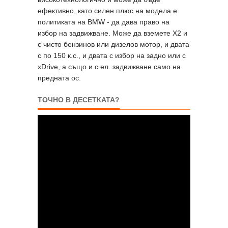
ефективно, като силен плюс на модела е
политиката на BMW - да дава право на
избор на задвижване. Може да вземете X2 и
с чисто бензинов или дизелов мотор, и двата
с по 150 к.с., и двата с избор на задно или с
xDrive, а също и с ел. задвижване само на
предната ос.
ТОЧНО В ДЕСЕТКАТА?