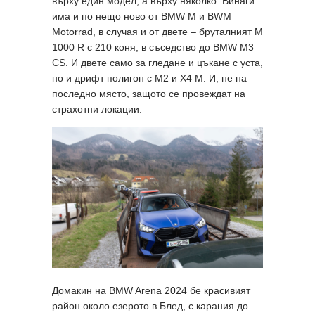
върху един модел, а върху няколко. Винаги
има и по нещо ново от BMW M и BWM
Motorrad, в случая и от двете – бруталният M
1000 R с 210 коня, в съседство до BMW M3
CS. И двете само за гледане и цъкане с уста,
но и дрифт полигон с M2 и X4 M. И, не на
последно място, защото се провеждат на
страхотни локации.
Домакин на BMW Arena 2024 бе красивият
район около езерото в Блед, с карания до