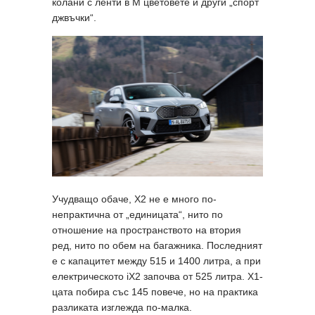
колани с ленти в М цветовете и други „спорт
джвъчки“.
Учудващо обаче, X2 не е много по-
непрактична от „единицата“, нито по
отношение на пространството на втория
ред, нито по обем на багажника. Последният
е с капацитет между 515 и 1400 литра, а при
електрическото iX2 започва от 525 литра. X1-
цата побира със 145 повече, но на практика
разликата изглежда по-малка.