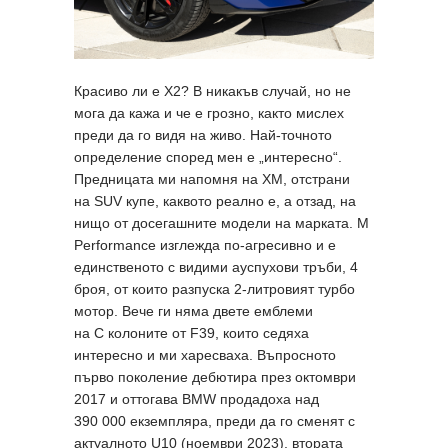
Красиво ли е X2? В никакъв случай, но не
мога да кажа и че е грозно, както мислех
преди да го видя на живо. Най-точното
определение според мен е „интересно“.
Предницата ми напомня на XM, отстрани
на SUV купе, каквото реално е, а отзад, на
нищо от досегашните модели на марката. M
Performance изглежда по-агресивно и е
единственото с видими ауспухови тръби, 4
броя, от които разпуска 2-литровият турбо
мотор. Вече ги няма двете емблеми
на C колоните от F39, които седяха
интересно и ми харесваха. Въпросното
първо поколение дебютира през октомври
2017 и оттогава BMW продадоха над
390 000 екземпляра, преди да го сменят с
актуалното U10 (ноември 2023), втората