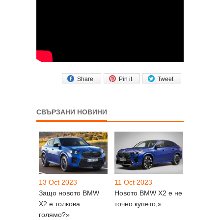
Share
Pin it
Tweet
СВЪРЗАНИ НОВИНИ
13 Oct 2023
11 Oct 2023
Защо новото BMW
Новото BMW X2 е не
X2 е толкова
точно купето,»
голямо?»