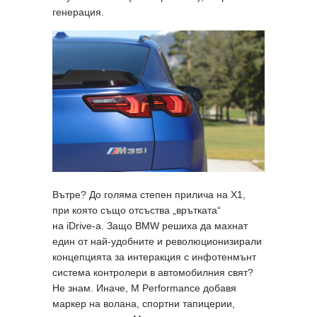
генерация.
Вътре? До голяма степен прилича на X1,
при която също отсъства „врътката“
на iDrive-a. Защо BMW решиха да махнат
един от най-удобните и революционизирали
концепцията за интеракция с инфотенмънт
система контролери в автомобилния свят?
Не знам. Иначе, M Performance добавя
маркер на волана, спортни тапицерии,