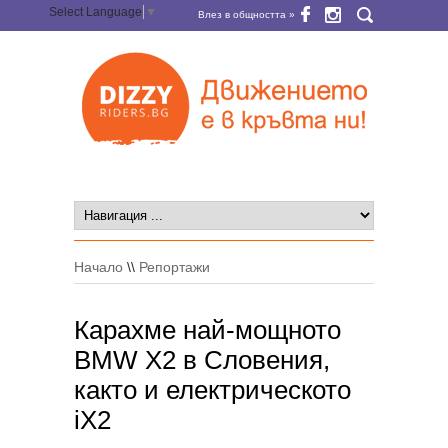
Select Language
▼
Влез в общността »
Начало
\\
Репортажи
Карахме най-мощното
BMW X2 в Словения,
както и електрическото
iX2