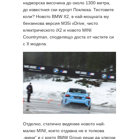
надморска височина до около 1300 метра,
до известния ски курорт Поклюка. Тестовите
коли? Новото BMW X2, в най-мощната му
бензинова версия M35i xDrive, чисто
електрическото iX2 и новото MINI
Countryman, споделящо доста от частите си
с X модела.
Отделно, статично видяхме новото най-
малко MINI, което отдавна не е толкова
„мини“ и с което BMW Group реши да улесни