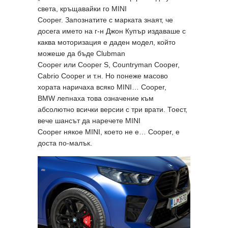
света, кръщавайки го MINI
Cooper. Запознатите с марката знаят, че
досега името на г-н Джон Купър издаваше с
каква моторизация е даден модел, който
можеше да бъде Clubman
Cooper или Cooper S, Countryman Cooper,
Cabrio Cooper и т.н. Но понеже масово
хората наричаха всяко MINI… Cooper,
BMW лепнаха това означение към
абсолютно всички версии с три врати. Тоест,
вече шансът да наречете MINI
Cooper някое MINI, което не е… Cooper, е
доста по-малък.