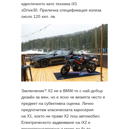
идентичното като техника iX1
xDrive30. Прилична спецификация излиза
около 120 хил. лв.
Заключение? X2 не е BMW-то с най-добър
дизайн за мен, но е ясно че визията често е
предмет на субективна оценка. Лично
предпочитам класическата каросерия
на X1, което не прави X2 лош автомобил.
Електрическото задвижване на iX2 е
високотехнологично и може да бъде