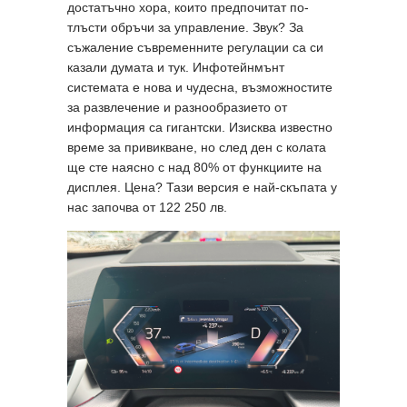
достатъчно хора, които предпочитат по-
тлъсти обръчи за управление. Звук? За
съжаление съвременните регулации са си
казали думата и тук. Инфотейнмънт
системата е нова и чудесна, възможностите
за развлечение и разнообразието от
информация са гигантски. Изисква известно
време за привикване, но след ден с колата
ще сте наясно с над 80% от функциите на
дисплея. Цена? Тази версия е най-скъпата у
нас започва от 122 250 лв.