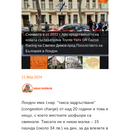
Снимката е от 2022 г. при представянето на
новата състезателна Toyota Yaris GR Gazoo
Racing на Свилен Димов пред Посолството на
България в Лондон
21 May 2024
Лондон има т.нар. “такса задръстване”
(congestion charge) от над 20 години и това е
нещо, с което местните шофьори са
свикнали. Таксата не е никак малка – 15
паунда (около 34 лв.) на ден, за да влезете в