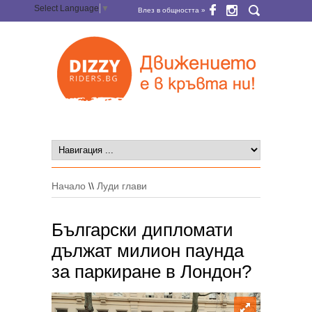
Select Language
▼
Влез в общността »
Начало
\\
Луди глави
Български дипломати
дължат милион паунда
за паркиране в Лондон?