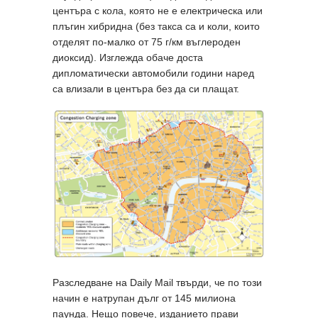
центъра с кола, която не е електрическа или
плъгин хибридна (без такса са и коли, които
отделят по-малко от 75 г/км въглероден
диоксид). Изглежда обаче доста
дипломатически автомобили години наред
са влизали в центъра без да си плащат.
Разследване на Daily Mail твърди, че по този
начин е натрупан дълг от 145 милиона
паунда. Нещо повече, изданието прави