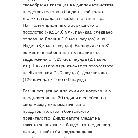
своеобразна класация на дипломатическите
представителства в Лондон – кой колко
дължи на града за шофиране в центъра.
Най-голям длъжник е американското
посолство (над 14,6 млн. паунда), следвано
от това на Япония (10 млн. паунда) и на
Индия (8,5 млн. паунда). България е на 31-
во място в любопитната класация със
задължения от 923 хил. паунда (2,1 млн.
лв.). Най-малко пари дължат от посолството
на Финландия (120 паунда), Доминикана
(120 паунда) и Того (40 паунда).
Всъщност цитираните суми са натрупани в
продължение на 20 години и са обект на
спор между дипломатическите
представителства и британското
правителство. Дипломатите гледат на
таксата за влизане в Лондон като един вид
данък, от който би следвало да са