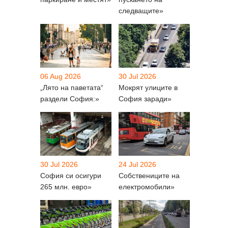
следващите»
06 Aug 2026
30 Jul 2026
„Лято на паветата“
Мокрят улиците в
раздели София:»
София заради»
30 Jul 2026
24 Jul 2026
София си осигури
Собствениците на
265 млн. евро»
електромобили»