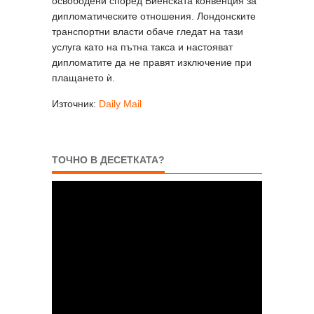
освободени според Виенската конвенция за
дипломатическите отношения. Лондонските
транспортни власти обаче гледат на тази
услуга като на пътна такса и настояват
дипломатите да не правят изключение при
плащането ѝ.
Източник:
Daily Mail
ТОЧНО В ДЕСЕТКАТА?