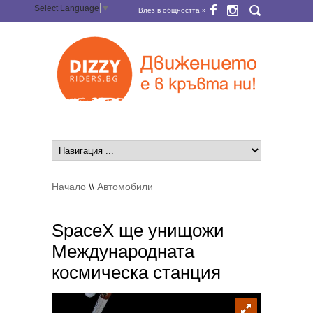
Select Language
▼
Влез в общността »
Начало
\\
Автомобили
SpaceX ще унищожи
Международната
космическа станция