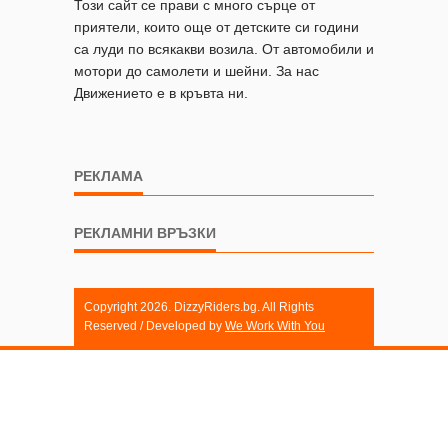
Този сайт се прави с много сърце от
приятели, които още от детските си години
са луди по всякакви возила. От автомобили и
мотори до самолети и шейни. За нас
Движението е в кръвта ни.
РЕКЛАМА
РЕКЛАМНИ ВРЪЗКИ
Copyright 2026. DizzyRiders.bg. All Rights
Reserved / Developed by
We Work With You