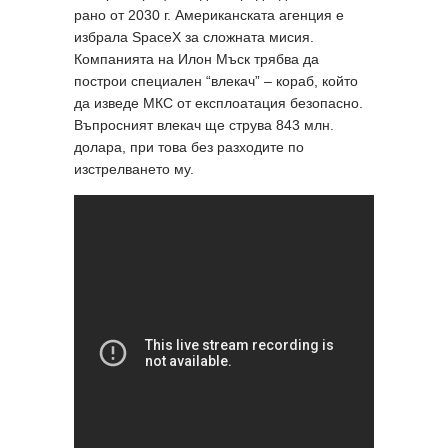
рано от 2030 г. Американската агенция е
избрала SpaceX за сложната мисия.
Компанията на Илон Мъск трябва да
построи специален “влекач” – кораб, който
да изведе МКС от експлоатация безопасно.
Въпросният влекач ще струва 843 млн.
долара, при това без разходите по
изстрелването му.