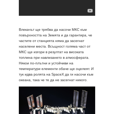
Влекачът ще трябва да насочи МКС към
повърхността на Земята и да гарантира, че
частите от станцията няма да засегнат
населени места. Всъщност голяма част от
МКС ще изгори в резултат на високата
топлина при навлизането в атмосферата.
Някои по-плътни и устойчиви на
температури елементи обаче ще оцелеят. И
тук идва ролята на SpaceX да ги насочи към
океана, така че те да не засегнат никого.