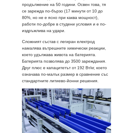
продължение на 50 години. Освен това, тя
се зарежда по-бързо (17 минути от 10 до
80%, но не е ясно при каква мощност),
работи по-добре в студени условия и е по-
издръжлива на удари.
Сложният състав с легиран електрод
намалява вътрешните химически реакции,
което удължава живота на батерията.
Батерията позволява до 3500 зареждания.
Друг плюс е капацитетът от 192 Вт/кг, което
означава по-малък размер в сравнение със
стандартните литиево-йонни решения.