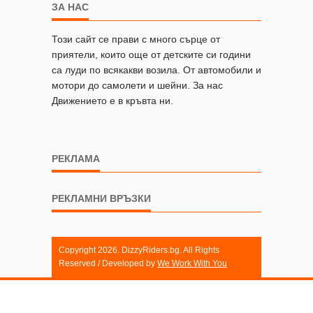
ЗА НАС
Този сайт се прави с много сърце от
приятели, които още от детските си години
са луди по всякакви возила. От автомобили и
мотори до самолети и шейни. За нас
Движението е в кръвта ни.
РЕКЛАМА
РЕКЛАМНИ ВРЪЗКИ
Copyright 2026. DizzyRiders.bg. All Rights
Reserved / Developed by
We Work With You