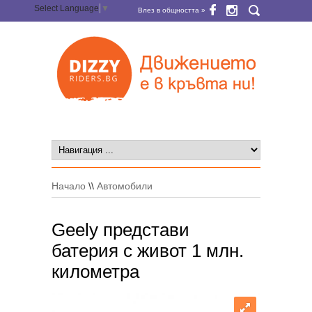
Select Language
▼
Влез в общността »
Начало
\\
Автомобили
Geely представи
батерия с живот 1 млн.
километра