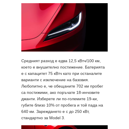
Средният разход е едва 12,5 кВтч/100 км,
което е внушително постижение. Батерията
е с капацитет 75 кВтч като при останалите
варианти с изключение на базовия.
Любопитно е, че обещаните 702 км пробег
са постижими, ако поръчате 18-инчовите
джанти. Изберете ли по-големите 19-ки,
губите близо 10% от пробега и той пада на
640 км. Зареждането е с до 250 кВт,
стандартно за Model 3.