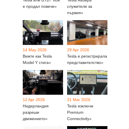
Tesla или BYD? Кой
Tesla набира
е продал повече»
служители за
първия»
14 May 2026
29 Apr 2026
Вижте как Tesla
Tesla е регистрирала
Model Y стига»
представителство»
12 Apr 2026
31 Mar 2026
Нидерландия
Tesla изключи
разреши
Premium
движението»
Connectivity»