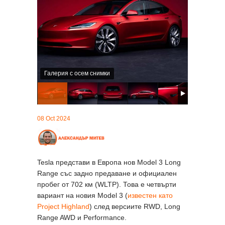
Галерия с осем снимки
08 Oct 2024
Tesla представи в Европа нов Model 3 Long
Range със задно предаване и официален
пробег от 702 км (WLTP). Това е четвърти
вариант на новия Model 3 (
известен като
Project Highland
) след версиите RWD, Long
Range AWD и Performance.