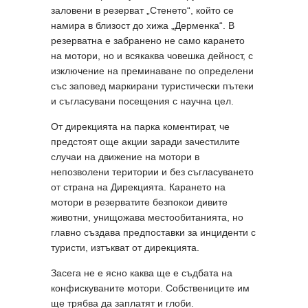
заловени в резерват „Стенето“, който се
намира в близост до хижа „Дерменка“. В
резерватна е забранено не само карането
на мотори, но и всякаква човешка дейност, с
изключение на преминаване по определени
със заповед маркирани туристически пътеки
и съгласувани посещения с научна цел.
От дирекцията на парка коментират, че
предстоят още акции заради зачестилите
случаи на движение на мотори в
непозволени територии и без съгласуването
от страна на Дирекцията. Карането на
мотори в резерватите безпокои дивите
животни, унищожава местообитанията, но
главно създава предпоставки за инциденти с
туристи, изтъкват от дирекцията.
Засега не е ясно каква ще е съдбата на
конфискуваните мотори. Собствениците им
ще трябва да заплатят и глоби.