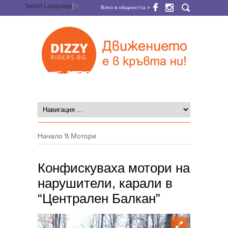
Select Language
▼
Влез в общността »
Начало
\\
Мотори
Конфискуваха мотори на
нарушители, карали в
“Централен Балкан”