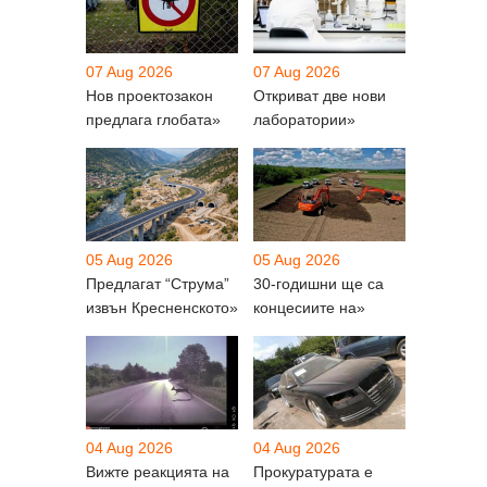
07 Aug 2026
07 Aug 2026
Нов проектозакон
Откриват две нови
предлага глобата»
лаборатории»
05 Aug 2026
05 Aug 2026
Предлагат “Струма”
30-годишни ще са
извън Кресненското»
концесиите на»
04 Aug 2026
04 Aug 2026
Вижте реакцията на
Прокуратурата е