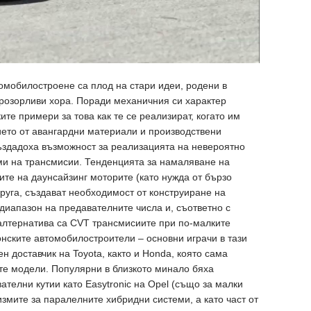
омобилостроене са плод на стари идеи, родени в
прозорливи хора. Поради механичния си характер
ите примери за това как те се реализират, когато им
ието от авангардни материали и производствени
ъздадоха възможност за реализацията на невероятно
и на трансмисии. Тенденцията за намаляване на
ите на даунсайзинг моторите (като нужда от бързо
друга, създават необходимост от конструиране на
диапазон на предавателните числа и, съответно с
алтернатива са CVT трансмисиите при по-малките
онските автомобилостроители – основни играчи в тази
вен доставчик на Toyota, както и Honda, която сама
те модели. Популярни в близкото минало бяха
телни кутии като Easytrоnic на Opel (също за малки
мите за паралелните хибридни системи, а като част от