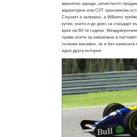
вероятно заради „нечестното преди
вариаторни или CVT трансмисии оста
Случаят е затворен, а Williams тря
кутии, които и до днес са стандарт 
края на 80-те години. Междувпрочем
прави опити за навлизане в пистови
толкова масивен, че и без намесата 
една друга история.