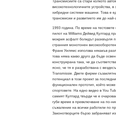
Трансмисиите са стари колкото автом
високотехнологичните устройства, в 
хибридни системи машини. Това е е
трансмисии и развитието им до най
1993 година. По време на тестовете
пилот на Williams Дейвид Култард пр
мокрия асфалт болидът разхвърля пр
странния монотонен високооборотен 
Франк Уилямс използва някакъв разл
това няма какво друго да бъде осве
конструирана така, че да съответств
ясно, че тя е разработвана с везде
Transmissie. Двете фирми съзаклят
потенциал в този проект за последни
функционален прототип, който може
спортовете. На едно видео в You Tub
самият Култард твърди че е очарова
губи време в превключване на по-нис
съжаление на всички работили по про
Законотворците бързо забраняват и