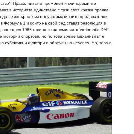
мство“. Правилникът е променен и клиноремните
ват в историята единствено с тази своя кратка проява.
бва да се завърне към полуавтоматичните предавателни
във Формула 1 и които на свой ред стават революция в
, още през 1965 година с трансмисията Variomatic DAF
те моторни спортове, но по това време механизмът е
на субективни фактори е обречен на неуспех. Но, това е