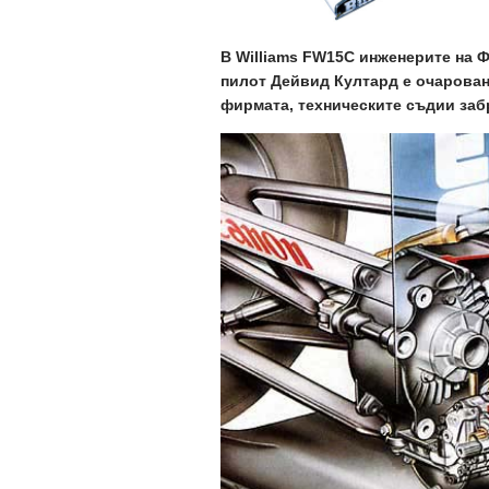
В Williams FW15C инженерите на Ф
пилот Дейвид Култард е очарован 
фирмата, техническите съдии заб