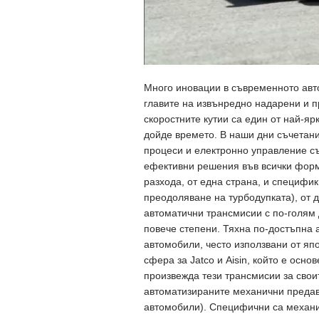
Много иновации в съвременното авт
главите на извънредно надарени и 
скоростните кутии са един от най-ярк
дойде времето. В наши дни съчетан
процеси и електронно управление с
ефективни решения във всички форм
разхода, от една страна, и специфик
преодоляване на турбодупката), от 
автоматични трансмисии с по-голям 
повече степени. Тяхна по-достъпна 
автомобили, често използвани от яп
сфера за Jatco и Aisin, който е осно
произвежда тези трансмисии за свои
автоматизираните механични предава
автомобили). Специфични са механиз