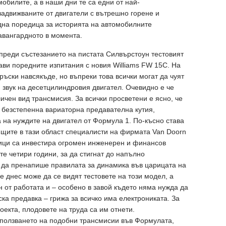
обилите, а в наши дни те са едни от най-
задвижваните от двигатели с вътрешно горене и
дна поредица за историята на автомобилните
-авангардното в момента.
 преди състезанието на пистата Силвърстоун тестовият
ави поредните изпитания с новия Williams FW 15C. На
ъски навсякъде, но въпреки това всички могат да чуят
звук на десетцилиндровия двигател. Очевидно е че
ичен вид трансмисия. За всички просветени е ясно, че
н безстепенна вариаторна предавателна кутия,
а на нуждите на двигател от Формула 1. По-късно става
същите в тази област специалисти на фирмата Van Doorn
ници са инвестира огромен инженерен и финансов
те четири години, за да стигнат до напълно
 да пренапише правилата за динамика във царицата на
e днес може да се видят тестовете на този модел, а
н от работата и – особено в завой където няма нужда да
ка предавка – грижа за всичко има електрониката. За
екта, плодовете на труда са им отнети.
зползването на подобни трансмисии във Формулата,