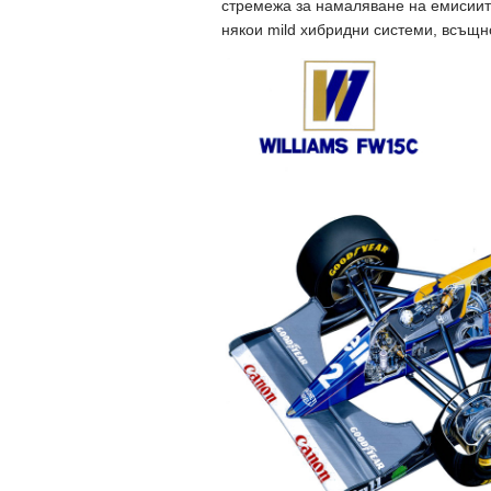
стремежа за намаляване на емисиит
някои mild хибридни системи, всъщн