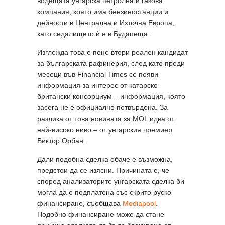
водещата унгарска петролна и газова
компания, която има бензиностанции и
дейности в Централна и Източна Европа,
като седалището ѝ е в Будапеща.
Изглежда това е поне втори реален кандидат
за българската рафинерия, след като преди
месеци във Financial Times се появи
информация за интерес от катарско-
британски консорциум – информация, която
засега не е официално потвърдена. За
разлика от това новината за MOL идва от
най-високо ниво – от унгарския премиер
Виктор Орбан.
Дали подобна сделка обаче е възможна,
предстои да се изясни. Причината е, че
според анализаторите унгарската сделка би
могла да е подплатена със скрито руско
финансиране, съобщава
Mediapool
.
Подобно финансиране може да стане