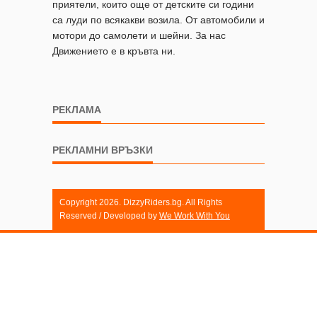
приятели, които още от детските си години
са луди по всякакви возила. От автомобили и
мотори до самолети и шейни. За нас
Движението е в кръвта ни.
РЕКЛАМА
РЕКЛАМНИ ВРЪЗКИ
Copyright 2026. DizzyRiders.bg. All Rights
Reserved / Developed by
We Work With You