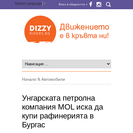
Select Language
▼
Влез в общността »
Начало
\\
Автомобили
Унгарската петролна
компания MOL иска да
купи рафинерията в
Бургас