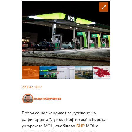
22 Dec 2024
Появи се нов кандидат за купуване на
рафинерията “Лукойл Нефтохим” в Бургас –
унгарската MOL, съобщава
БНР
. MOL е