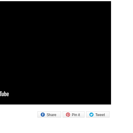
Share
Pin it
Tweet