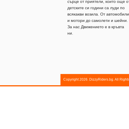
сърце от приятели, които още о
детските си години са луди по
всякакви возила. От автомобили
и мотори до самолети и шейни.
За нас Движението е в кръвта
ни.
Copyright 2026. DizzyRiders.bg. All Righ