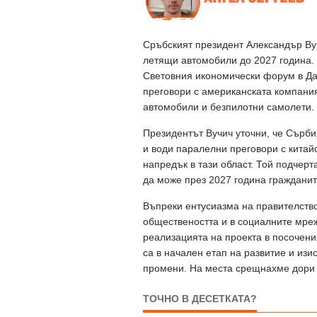
Сръбският президент Александър Ву
летящи автомобили до 2027 година.
Световния икономически форум в Дав
преговори с американската компания 
автомобили и безпилотни самолети.
Президентът Вучич уточни, че Сърби
и води паралелни преговори с китай
напредък в тази област. Той подчерт
да може през 2027 година гражданит
Въпреки ентусиазма на правителств
обществеността и в социалните мре
реализацията на проекта в посочени
са в начален етап на развитие и из
промени. На места срещнахме дори 
ТОЧНО В ДЕСЕТКАТА?