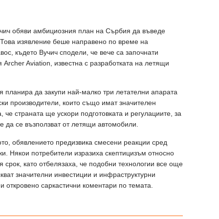
чич обяви амбициозния план на Сърбия да въведе
 Това изявление беше направено по време на
ос, където Вучич сподели, че вече са започнати
Archer Aviation, известна с разработката на летящи
я планира да закупи най-малко три летателни апарата
ски производители, които също имат значителен
а, че страната ще ускори подготовката и регулациите, за
е да се възползват от летящи автомобили.
ото, обявлението предизвика смесени реакции сред
жи. Някои потребители изразиха скептицизъм относно
я срок, като отбелязаха, че подобни технологии все още
искват значителни инвестиции и инфраструктурни
и откровено саркастични коментари по темата.