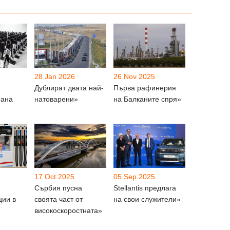
28 Jan 2026
26 Nov 2025
Дублират двата най-
Първа рафинерия
рана
натоварени»
на Балканите спря»
17 Oct 2025
05 Sep 2025
Сърбия пусна
Stellantis предлага
ции в
своята част от
на свои служители»
високоскоростната»