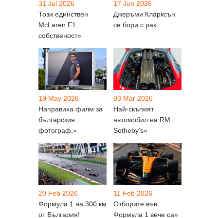
31 Jul 2026
17 Jun 2026
Този единствен
Джеръми Кларксън
McLaren F1,
се бори с рак
собственост»
19 May 2026
03 Mar 2026
Направиха филм за
Най-скъпият
българския
автомобил на RM
фотограф,»
Sotheby’s»
20 Feb 2026
11 Feb 2026
Формула 1 на 300 км
Отборите във
от България!
Формула 1 вече са»