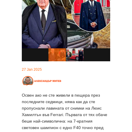
27 Jan 2025
Освен ако не сте живели в пещера през
последните седмици, няма как да сте
пропуснали лавината от снимки на Люис
Хамилтън във Ferrari. Първата от тях обаче
беше най-символична: на 7-кратния
световен шампион с едно F40 точно пред