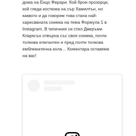
дома на Енцо Ферари. Кой брои прозорци,
кой гледа костюма на сър Хамилтън, но
каквото и да говорим това стана най-
харесваната снимка на тема Формула 1 в
Instagram. В типичния си стил Джеръми
Кларксън отвърна със своя снимка, почти
толкова елегантен и пред почти толкова
емблематична кола… Коментара оставяме
на вас!