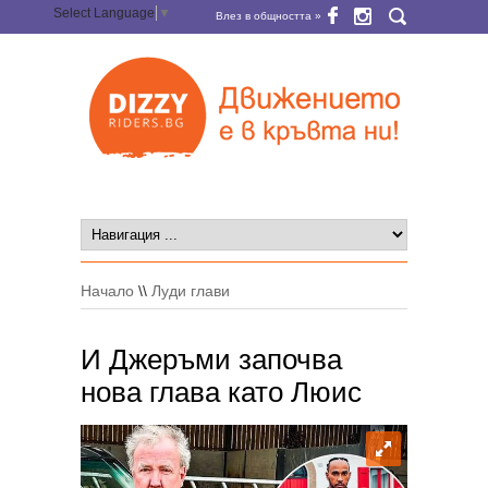
Select Language
▼
Влез в общността »
Начало
\\
Луди глави
И Джеръми започва
нова глава като Люис