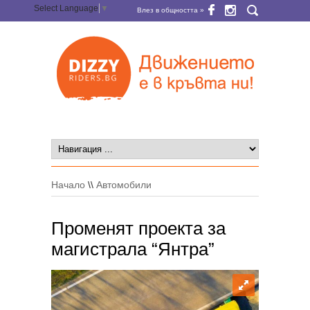
Select Language
▼
Влез в общността »
Начало
\\
Автомобили
Променят проекта за
магистрала “Янтра”