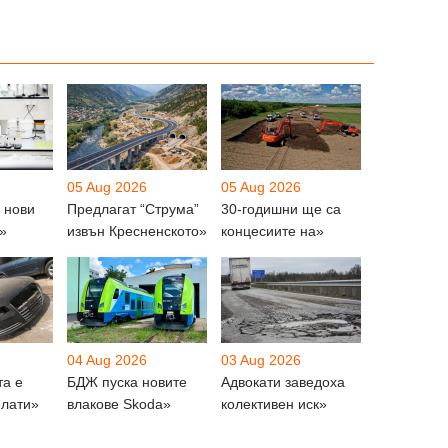
05 Aug 2026
05 Aug 2026
 нови
Предлагат “Струма”
30-годишни ще са
»
извън Кресненското»
концесиите на»
04 Aug 2026
03 Aug 2026
та е
БДЖ пуска новите
Адвокати заведоха
плати»
влакове Skoda»
колективен иск»