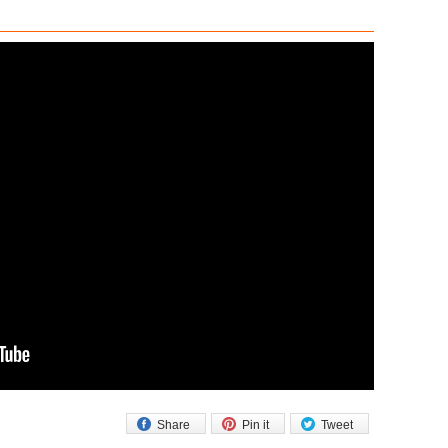
Share
Pin it
Tweet