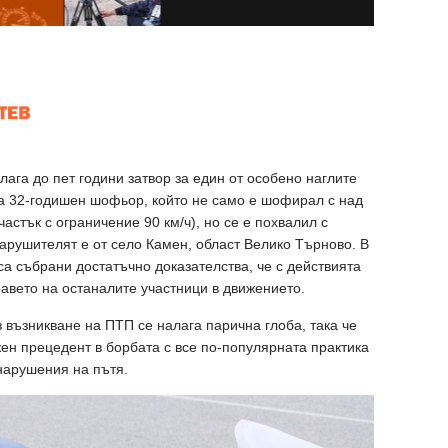
ага до пет години затвор за един от особено наглите
за 32-годишен шофьор, който не само е шофирал с над
астък с ограничение 90 км/ч), но се е похвалил с
рушителят е от село Камен, област Велико Търново. В
а събрани достатъчно доказателства, че с действията
равето на останалите участници в движението.
възникване на ПТП се налага парична глоба, така че
жен прецедент в борбата с все по-популярната практика
 нарушения на пътя.