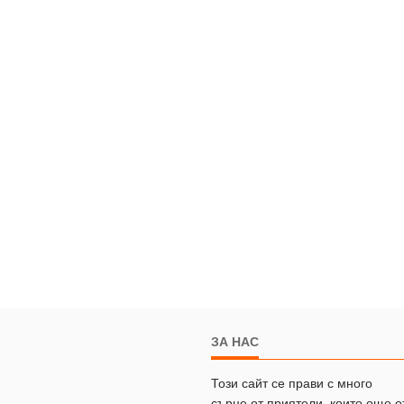
ЗА НАС
Този сайт се прави с много
сърце от приятели, които още о