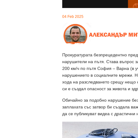
04 Feb 2025
Прокуратурата безпрецедентно предл
нарушители на пътя. Става въпрос 
200 км/ч по пътя София – Варна (в уч
нарушението в социалните мрежи. На
хода на разследването срещу нещо с
си е създал опасност за живота и зд
Обичайно за подобно нарушение без 
заплахата със затвор би създала ва
да се публикуват видеа с драстични