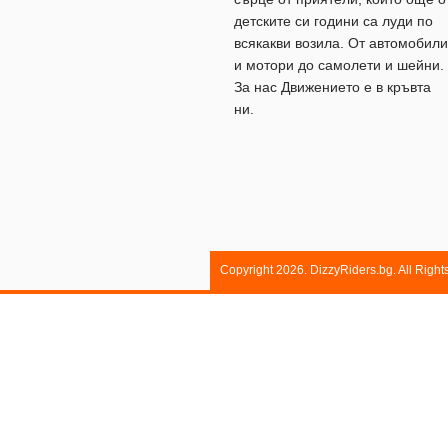
детските си години са луди по
всякакви возила. От автомобили
и мотори до самолети и шейни.
За нас Движението е в кръвта
ни.
Copyright 2026. DizzyRiders.bg. All Righ