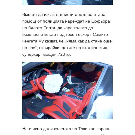
Вместо да изчакат пристигането на пътна
помощ от полицията нареждат на шофьора
на бялото Ferrari да кара колата до
безопасно място под техен ескорт. Самите
ченгета му казват, че „няма как да стане още
по-зле“, визирайки щетите по италианския
суперкар, мощен 720 к.с.
Не е ясно дали колегата на Токев по каране