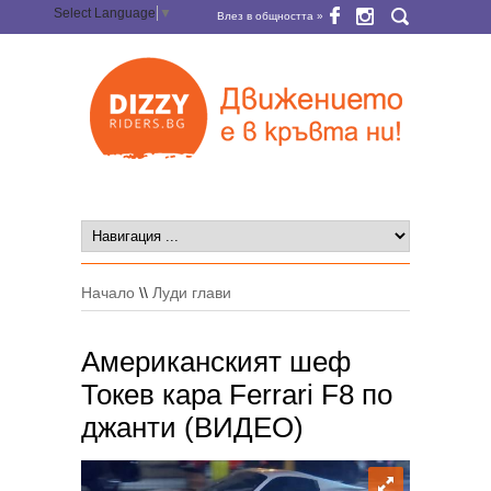
Select Language
▼
Влез в общността »
Начало
\\
Луди глави
Американският шеф
Токев кара Ferrari F8 по
джанти (ВИДЕО)