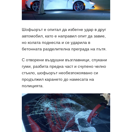
Шофьорът е опитал да избегне удар в друг
автомобил, като е направил опит да завие,
но колата поднесла и се ударила в
бетонната разделителна преграда на пътя.
С отворени въздушни възглавници, спукани
гуми, разбита предна част и счупено челно
стъкло, шофьорът необезпокоявано си
продължил карането до намесата на
полицията.