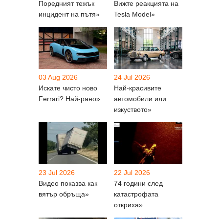
Поредният тежък
Вижте реакцията на
инцидент на пътя»
Tesla Model»
03 Aug 2026
24 Jul 2026
Искате чисто ново
Най-красивите
Ferrari? Най-рано»
автомобили или
изкуството»
23 Jul 2026
22 Jul 2026
Видео показва как
74 години след
вятър обръща»
катастрофата
откриха»