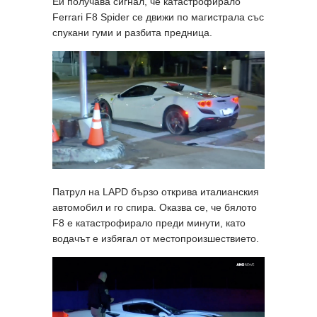
Ей получава сигнал, че катастрофирало
Ferrari F8 Spider се движи по магистрала със
спукани гуми и разбита предница.
Патрул на LAPD бързо открива италианския
автомобил и го спира. Оказва се, че бялото
F8 е катастрофирало преди минути, като
водачът е избягал от местопроизшествието.