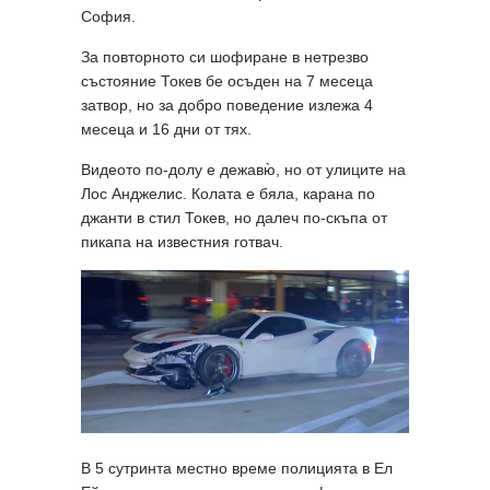
София.
За повторното си шофиране в нетрезво
състояние Токев бе осъден на 7 месеца
затвор, но за добро поведение излежа 4
месеца и 16 дни от тях.
Видеото по-долу е дежавю̀, но от улиците на
Лос Анджелис. Колата е бяла, карана по
джанти в стил Токев, но далеч по-скъпа от
пикапа на известния готвач.
В 5 сутринта местно време полицията в Ел