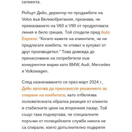
сегмента.
Робърт Дийн, директор по продажбите на
Volvo във Великобритания, признава, че
премахването на V60 и V90 от продуктовата
линия е било грешка. Той сподели пред
Auto
Express
: "Когато кажете на клиентите, че не
предлагате комбита, те отиват и купуват от
друг производител." Това довежда до
пренасочване на потребители към
конкурентни марки като BMW, Audi, Mercedes
и Volkswagen.
След назначаването си през март 2024 г.,
Дийн започва да преосмисля решението за
спиране на комбитата
, като отбелязва
положителната обратна реакция от клиенти
и стабилните цени на вторичния пазар. Той
също така подчертава, че специалните
поръчки от полицейските служби никога не
са спирали, което допълнително подкрепя