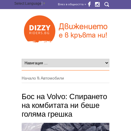
Select Language
▼
Влез в общността »
Начало
\\
Автомобили
Бос на Volvo: Спирането
на комбитата ни беше
голяма грешка