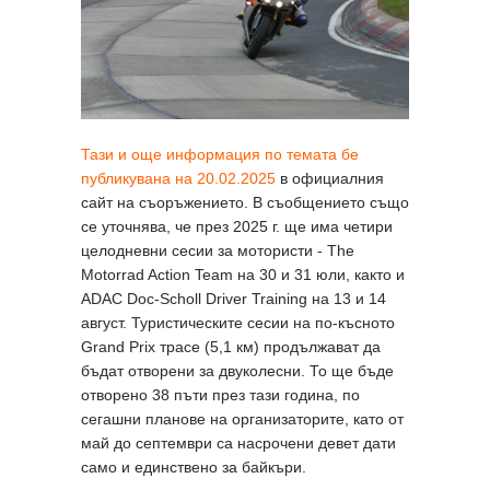
Тази и още информация по темата бе
публикувана на 20.02.2025
в официалния
сайт на съоръжението. В съобщението също
се уточнява, че през 2025 г. ще има четири
целодневни сесии за мотористи - The
Motorrad Action Team на 30 и 31 юли, както и
ADAC Doc-Scholl Driver Training на 13 и 14
август. Туристическите сесии на по-късното
Grand Prix трасе (5,1 км) продължават да
бъдат отворени за двуколесни. То ще бъде
отворено 38 пъти през тази година, по
сегашни планове на организаторите, като от
май до септември са насрочени девет дати
само и единствено за байкъри.