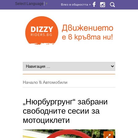
Select Language
▼
Влез в общността »
Начало
\\
Автомобили
„Нюрбургрунг“ забрани
свободните сесии за
мотоциклети