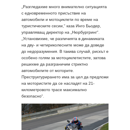
„Разгледахме много внимателно ситуацията
с едновременното присъствие на
автомобили и мотоциклети по време на
туристическите сесии,“ каза Инго Бьодер,
управляващ директор на „Нюрбургринг“.
„Установихме, че различията в динамиката
на дву- и четириколесните може да доведе
до недоразумения. В такива случай, рискът е
особено голям за мотоциклетистите, затова
решихме да разграничим стриктно
автомобилите от моторите.
Преструктурирането има за цел да предложи
на мотористите да се насладят на 21-
километровото трасе максимално
безопасно“.