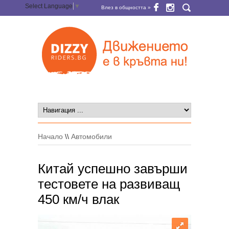
Select Language
▼
Влез в общността »
Начало
\\
Автомобили
Китай успешно завърши
тестовете на развиващ
450 км/ч влак