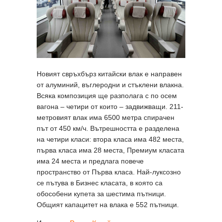
Новият свръхбърз китайски влак е направен
от алуминий, въглеродни и стъклени влакна.
Всяка композиция ще разполага с по осем
вагона – четири от които – задвижващи. 211-
метровият влак има 6500 метра спирачен
път от 450 км/ч. Вътрешността е разделена
на четири класи: втора класа има 482 места,
първа класа има 28 места, Премиум класата
има 24 места и предлага повече
пространство от Първа класа. Най-луксозно
се пътува в Бизнес класата, в която са
обособени купета за шестима пътници.
Общият капацитет на влака е 552 пътници.