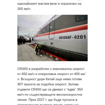
шанхайският маглев вече е ограничен на
300 км/ч.
CR450 е разработен с максимална скорост
от 450 км/ч и оперативна скорост от 400 км/
ч. Всъщност дори Китай още няма готови
ЖП трасета за подобна скорост. Затова
първите CR450 ще се движат с “едва” 350
км/ч по съществуващите високоскоростни
линии. През 2027 г. ще бъде пусната в
експлоатация първата линия, която ще