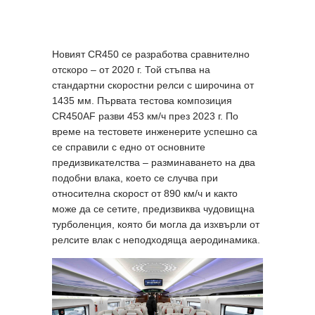
Новият CR450 се разработва сравнително
отскоро – от 2020 г. Той стъпва на
стандартни скоростни релси с широчина от
1435 мм. Първата тестова композиция
CR450AF разви 453 км/ч през 2023 г. По
време на тестовете инженерите успешно са
се справили с едно от основните
предизвикателства – разминаването на два
подобни влака, което се случва при
относителна скорост от 890 км/ч и както
може да се сетите, предизвиква чудовищна
турболенция, която би могла да изхвърли от
релсите влак с неподходяща аеродинамика.