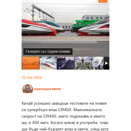
Галерия със седем снимки
25 Feb 2025
Китай успешно завърши тестовете на новия
си супербърз влак CR450. Максималната
скорост на CR450, както подсказва и името
му, е 450 км/ч. Когато влезе в употреба, това
ще бъде най-бързият влак в света, след като