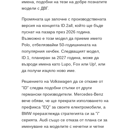
имена, подобни на тези на добре познатите
модели с ДВГ.
Промяната ще започне с производствената
версия на концепта ID.2all, който ще бъде
пуснат на пазара през 2026 година.
Възможно е този модел да приеме името
Polo, отбелязвайки 50-годишнината на
популярния хечбек. Следващият модел,
ID.1, планиран за 2027 година, може да
възроди имена като Lupo, Fox или Up!, или
да получи изцяло ново име.
Решението на Volkswagen да се откаже от
"ID" следва подобни стъпки от други
германски производители. Mercedes-Benz
вече обяви, че ще прекрати използването на
префикса "EQ" за своите електромобили, а
BMW преразглежда стратегията си за "i"
серията. Audi също се отказа от плана си за
именуване на моделите с нечетни и четни