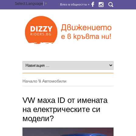
Select Language
▼
Влез в общността »
Начало
\\
Автомобили
VW маха ID от имената
на електрическите си
модели?