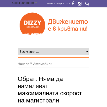
Select Language
▼
Влез в общността »
Начало
\\
Автомобили
Обрат: Няма да
намаляват
максималната скорост
на магистрали