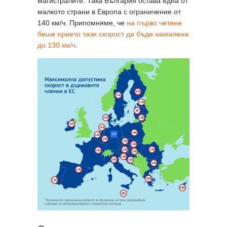
магистралите. Така България остава една от
малкото страни в Европа с ограничение от
140 км/ч. Припомняме, че
на първо четене
беше прието тази скорост да бъде намалена
до 130 км/ч
.