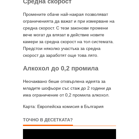
Средна скорост
Промените обаче най-накрая позволяват
ограниченията да важат и при измерване на
средна скорост. С тези законови промени
вече могат да влязат в действие новите
камери за средна скорост на тол системата.
Предстои няколко участъка за средна
скорост да заработят още това лято.
Алкохол до 0,2 промила
Неочаквано беше отхвърлена идеята за
младите шофьори със стаж до 2 години да
има ограничение от 0,2 промила алкохол.
Карта: Европейска комисия в България
ТОЧНО В ДЕСЕТКАТА?