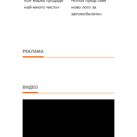
Коя марка продаде
Honda представи
най-много чисто»
ново лого за
автомобилите»
РЕКЛАМА
ВИДЕО