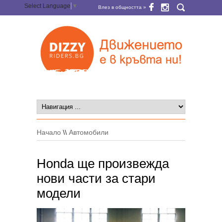
Select Language
▼
Влез в общността »
Начало
\\
Автомобили
Honda ще произвежда
нови части за стари
модели