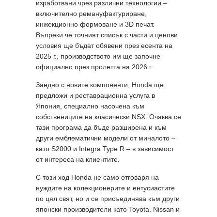
изработвани чрез различни технологии –
включително ремануфактуриране,
инжекционно формоване и 3D печат.
Въпреки че точният списък с части и ценови
условия ще бъдат обявени през есента на
2025 г., производството им ще започне
официално през пролетта на 2026 г.
Заедно с новите компоненти, Honda ще
предложи и реставрационна услуга в
Япония, специално насочена към
собствениците на класически NSX. Очаква се
тази програма да бъде разширена и към
други емблематични модели от миналото –
като S2000 и Integra Type R – в зависимост
от интереса на клиентите.
С този ход Honda не само отговаря на
нуждите на колекционерите и ентусиастите
по цял свят, но и се присъединява към други
японски производители като Toyota, Nissan и