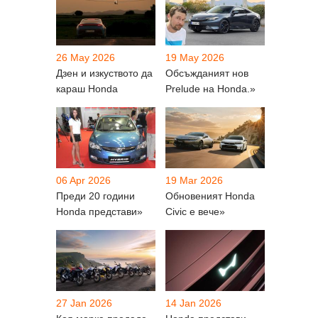
26 May 2026
19 May 2026
Дзен и изкуството да
Обсъжданият нов
караш Honda
Prelude на Honda.»
06 Apr 2026
19 Mar 2026
Преди 20 години
Обновеният Honda
Honda представи»
Civic е вече»
27 Jan 2026
14 Jan 2026