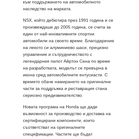
към поддържането на автомобилното
наследство на марката.
NSX, който дебютира през 1991 година и се
произвеждаше до 2005 година, се счита за
един от най-иновативните спортни
автомобили на своето време. Благодарение
на лекото си алуминиево шаси, прецизно
управление и сътрудничеството с
легендарния пилот Айртон Сена по време
на разработката, моделът се превърна в
икона сред автомобилните ентусиасти. С
времето обаче намирането на оригинални
части за поддръжка и реставрация стана
сериозно предизвикателство.
Новата програма на Honda ще даде
възможност за производство и доставка на
сертифицирани компоненти, които
съответстват на оригиналните
спецификации. Частите ще бъдат