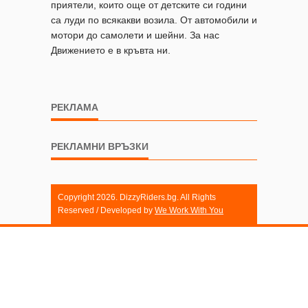
приятели, които още от детските си години
са луди по всякакви возила. От автомобили и
мотори до самолети и шейни. За нас
Движението е в кръвта ни.
РЕКЛАМА
РЕКЛАМНИ ВРЪЗКИ
Copyright 2026. DizzyRiders.bg. All Rights
Reserved / Developed by
We Work With You