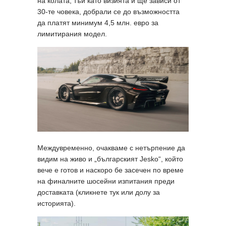
на колата, тъй като визията ѝ ще зависи от
30-те човека, добрали се до възможността
да платят минимум 4,5 млн. евро за
лимитирания модел.
Междувременно, очакваме с нетърпение да
видим на живо и „българският Jesko“, който
вече е готов и наскоро бе засечен по време
на финалните шосейни изпитания преди
доставката (кликнете тук или долу за
историята).