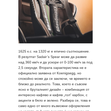
1625 к.с. на 1320 кг е епично съотношение.
В резултат Sadair’s Spear може да развие
над 360 км/ч и да ускори от 0-100 км/ч за под
2,5 секунди. Втората характеристика не е
официално заявена от Koenigsegg, но
спокойно може да се заключи, че времето е
близко до реалното. Това, което е съвсем
ясно е бруталният дизайн – комбинация от
интересно кафяво и кафяв „гол“ карбон, с
акценти в бяло и зелено. Разбира се, това е
само едно от много възможни оформления