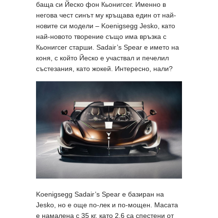
баща си Йеско фон Кьонигсег. Именно в
негова чест синът му кръщава един от най-
новите си модели – Koenigsegg Jesko, като
най-новото творение също има връзка с
Кьонигсег старши. Sadair’s Spear е името на
коня, с който Йеско е участвал и печелил
състезания, като жокей. Интересно, нали?
Koenigsegg Sadair’s Spear е базиран на
Jesko, но е още по-лек и по-мощен. Масата
е намалена с 35 кг, като 2,6 са спестени от