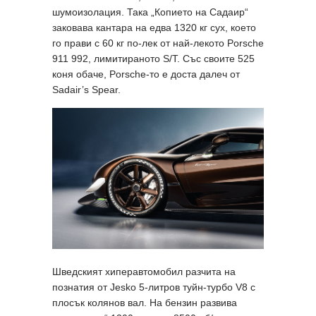
шумоизолация. Така „Копието на Садаир“
заковава кантара на едва 1320 кг сух, което
го прави с 60 кг по-лек от най-лекото Porsche
911 992, лимитираното S/T. Със своите 525
коня обаче, Porsche-то е доста далеч от
Sadair’s Spear.
Шведският хиперавтомобил разчита на
познатия от Jesko 5-литров туйн-турбо V8 с
плосък колянов вал. На бензин развива