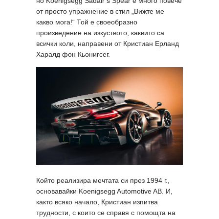
но Koenigsegg Sadair’s Spear е много повече
от просто упражнение в стил „Вижте ме
какво мога!“ Той е своеобразно
произведение на изкуството, каквито са
всички коли, направени от Кристиан Ерланд
Харалд фон Кьонигсег.
Който реализира мечтата си през 1994 г.,
основавайки Koenigsegg Automotive AB. И,
както всяко начало, Кристиан изпитва
трудности, с които се справя с помощта на