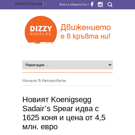
Select Language
▼
Влез в общността »
Начало
\\
Автомобили
Новият Koenigsegg
Sadair’s Spear идва с
1625 коня и цена от 4,5
млн. евро