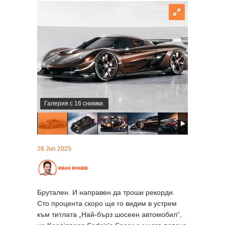
Галерия с 16 снимки.
26 Jun 2025
Брутален. И направен да троши рекорди.
Сто процента скоро ще го видим в устрем
към титлата „Най-бърз шосеен автомобил“,