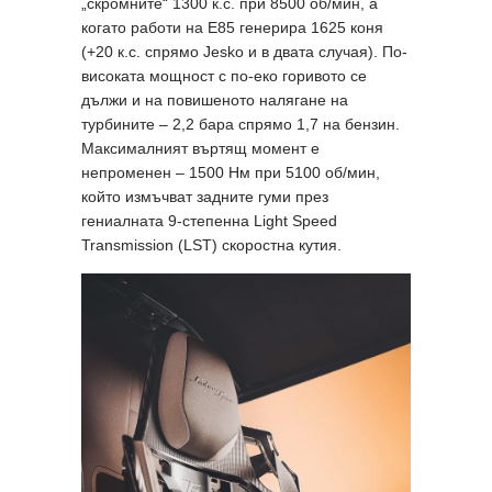
„скромните“ 1300 к.с. при 8500 об/мин, а
когато работи на Е85 генерира 1625 коня
(+20 к.с. спрямо Jesko и в двата случая). По-
високата мощност с по-еко горивото се
дължи и на повишеното налягане на
турбините – 2,2 бара спрямо 1,7 на бензин.
Максималният въртящ момент е
непроменен – 1500 Нм при 5100 об/мин,
който измъчват задните гуми през
гениалната 9-степенна Light Speed
Transmission (LST) скоростна кутия.