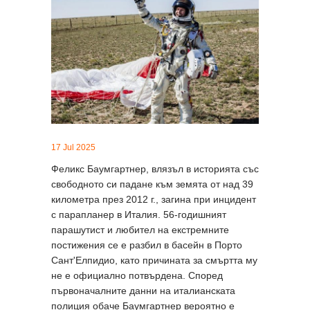
17 Jul 2025
Феликс Баумгартнер, влязъл в историята със
свободното си падане към земята от над 39
километра през 2012 г., загина при инцидент
с парапланер в Италия. 56-годишният
парашутист и любител на екстремните
постижения се е разбил в басейн в Порто
Сант'Елпидио, като причината за смъртта му
не е официално потвърдена. Според
първоначалните данни на италианската
полиция обаче Баумгартнер вероятно е