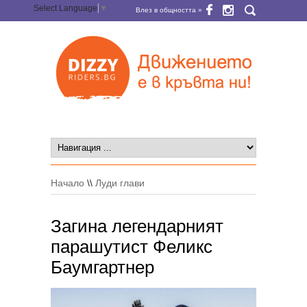
Select Language
▼
Влез в общността »
Начало
\\
Луди глави
Загина легендарният
парашутист Феликс
Баумгартнер