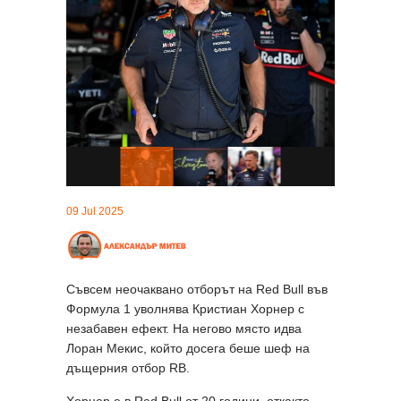
09 Jul 2025
Съвсем неочаквано отборът на Red Bull във
Формула 1 уволнява Кристиан Хорнер с
незабавен ефект. На негово място идва
Лоран Мекис, който досега беше шеф на
дъщерния отбор RB.
Хорнер е в Red Bull от 20 години, откакто