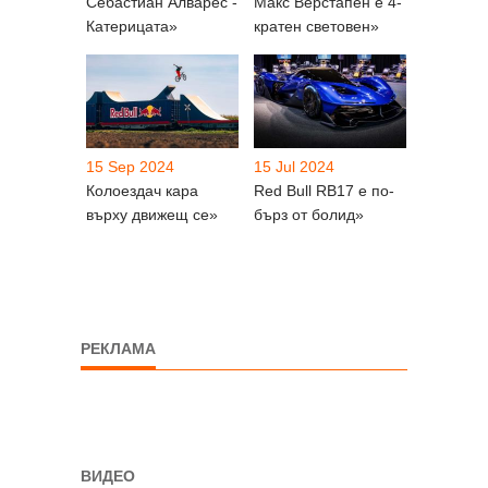
Себастиан Алварес -
Макс Верстапен е 4-
Катерицата»
кратен световен»
15 Sep 2024
15 Jul 2024
Колоездач кара
Red Bull RB17 е по-
върху движещ се»
бърз от болид»
РЕКЛАМА
ВИДЕО