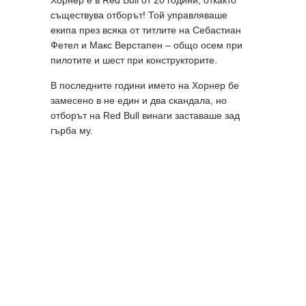
съществува отборът! Той управляваше
екипа през всяка от титлите на Себастиан
Фетел и Макс Верстапен – общо осем при
пилотите и шест при конструкторите.
В последните години името на Хорнер бе
замесено в не един и два скандала, но
отборът на Red Bull винаги заставаше зад
гърба му.