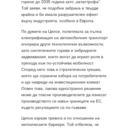
горене до 2035 година като „катастрофа“.
Той заяви, че подобна забрана е твърде
крайна и би имала разрушителен ефект
върху индустрията, особено в Европа.
По думите на Ципсе, политиката за пълна
електрификация на автомобилния транспорт
игнорира други технологични възможности,
като синтетичните горива и хибридните
задвижвания, които могат да играят роля в
прехода към по-устойчива мобилност.
Според него това е стратегическа грешка,
която ще ограничи избора на потребителите
и ще навреди на инвестиционния климат.
Освен това, такова едностранно решение
може да тласне производителите да изнесат
производството си извън границите на ЕС,
където регулациите са по-гъвкави.
Ципсе изрази тревога и по отношение на
митническите бариери. Той отбеляза, че