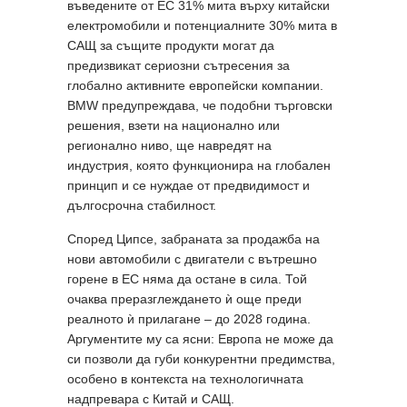
въведените от ЕС 31% мита върху китайски
електромобили и потенциалните 30% мита в
САЩ за същите продукти могат да
предизвикат сериозни сътресения за
глобално активните европейски компании.
BMW предупреждава, че подобни търговски
решения, взети на национално или
регионално ниво, ще навредят на
индустрия, която функционира на глобален
принцип и се нуждае от предвидимост и
дългосрочна стабилност.
Според Ципсе, забраната за продажба на
нови автомобили с двигатели с вътрешно
горене в ЕС няма да остане в сила. Той
очаква преразглеждането ѝ още преди
реалното ѝ прилагане – до 2028 година.
Аргументите му са ясни: Европа не може да
си позволи да губи конкурентни предимства,
особено в контекста на технологичната
надпревара с Китай и САЩ.