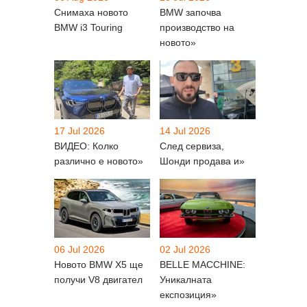
Снимаха новото
BMW започва
BMW i3 Touring
производство на
новото»
17 Jul 2026
14 Jul 2026
ВИДЕО: Колко
След сервиза,
различно е новото»
Шонди продава и»
06 Jul 2026
02 Jul 2026
Новото BMW X5 ще
BELLE MACCHINE:
получи V8 двигател
Уникалната
експозиция»