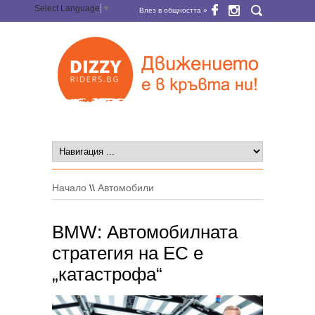
Select Language
▼
Влез в общността »
Начало
\\
Автомобили
BMW: Автомобилната
стратегия на ЕС е
„катастрофа“