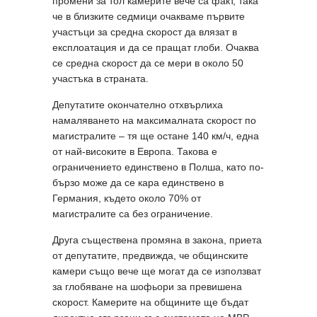
промени за тол камерите вече са факт, така
че в близките седмици очакваме първите
участъци за средна скорост да влязат в
експлоатация и да се пращат глоби. Очаква
се средна скорост да се мери в около 50
участъка в страната.
Депутатите окончателно отхвърлиха
намаляването на максималната скорост по
магистралите – тя ще остане 140 км/ч, една
от най-високите в Европа. Такова е
ограничението единствено в Полша, като по-
бързо може да се кара единствено в
Германия, където около 70% от
магистралите са без ограничение.
Друга съществена промяна в закона, приета
от депутатите, предвижда, че общинските
камери също вече ще могат да се използват
за глобяване на шофьори за превишена
скорост. Камерите на общините ще бъдат