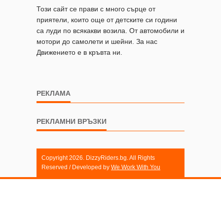
Този сайт се прави с много сърце от
приятели, които още от детските си години
са луди по всякакви возила. От автомобили и
мотори до самолети и шейни. За нас
Движението е в кръвта ни.
РЕКЛАМА
РЕКЛАМНИ ВРЪЗКИ
Copyright 2026. DizzyRiders.bg. All Rights
Reserved / Developed by
We Work With You