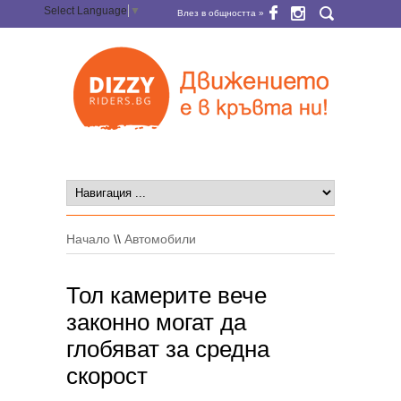
Select Language
▼
Влез в общността »
Начало
\\
Автомобили
Тол камерите вече
законно могат да
глобяват за средна
скорост