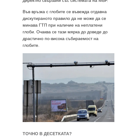
директно свързани със системата на МВР.
Във връзка с глобите се въвежда отдавна
дискутираното правило да не може да се
минава ГТП при наличие на неплатени
глоби. Очаква се тази мярка до доведе до
драстично по-висока събираемост на
глобите.
ТОЧНО В ДЕСЕТКАТА?