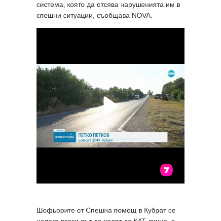
система, която да отсява нарушенията им в
спешни ситуации, съобщава NOVA.
Шофьорите от Спешна помощ в Кубрат се
налага всеки път да ходят до КАТ лично, а