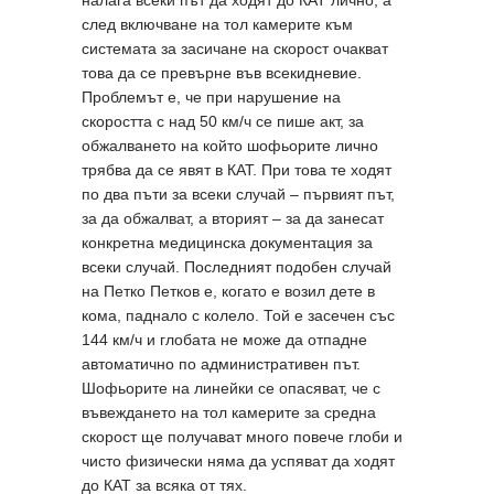
след включване на тол камерите към
системата за засичане на скорост очакват
това да се превърне във всекидневие.
Проблемът е, че при нарушение на
скоростта с над 50 км/ч се пише акт, за
обжалването на който шофьорите лично
трябва да се явят в КАТ. При това те ходят
по два пъти за всеки случай – първият път,
за да обжалват, а вторият – за да занесат
конкретна медицинска документация за
всеки случай. Последният подобен случай
на Петко Петков е, когато е возил дете в
кома, паднало с колело. Той е засечен със
144 км/ч и глобата не може да отпадне
автоматично по административен път.
Шофьорите на линейки се опасяват, че с
въвеждането на тол камерите за средна
скорост ще получават много повече глоби и
чисто физически няма да успяват да ходят
до КАТ за всяка от тях.