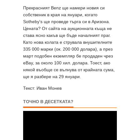
Прекрасният Benz ще намери новия си
собственик в края на януари, когато
Sotheby's ще проведе търга си в Аризона.
Цената? От сайта на аукционната къща не
става ясно какъв ще бъде началният праг.
Като нова колата е струвала внушителните
335 000 марки (ок. 200 000 долара), а през
март подобен екземпляр бе продаден чрез
eBay, за около 100 хил. долара. Тоест, ако
някой въобще се вълнува от крайната сума,
ще я разбере на 29 януари.
Текст: Иван Монев
ТОЧНО В ДЕСЕТКАТА?