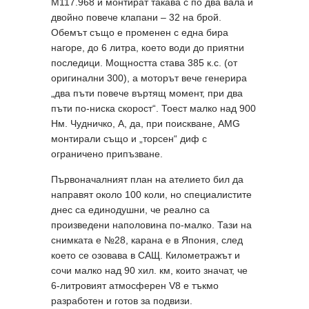
M117.968 и монтират такава с по два вала и
двойно повече клапани – 32 на брой.
Обемът също е променен с една бира
нагоре, до 6 литра, което води до приятни
последици. Мощността става 385 к.с. (от
оригинални 300), а моторът вече генерира
„два пъти повече въртящ момент, при два
пъти по-ниска скорост“. Тоест малко над 900
Нм. Чудничко, А, да, при поискване, AMG
монтирали също и „торсен“ диф с
ограничено припъзване.
Първоначалният план на ателието бил да
направят около 100 коли, но специалистите
днес са единодушни, че реално са
произведени наполовина по-малко. Тази на
снимката е №28, карана е в Япония, след
което се озовава в САЩ. Километражът и
сочи малко над 90 хил. км, които значат, че
6-литровият атмосферен V8 е тъкмо
разработен и готов за подвизи.