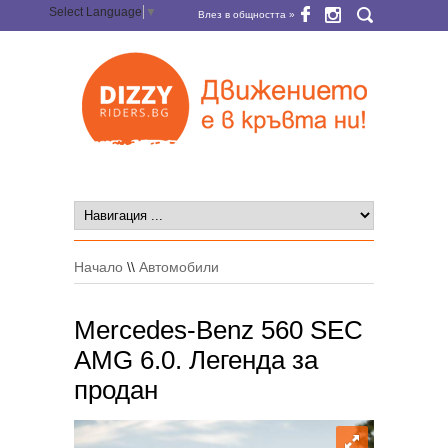
Select Language
▼
Влез в общността »
Начало
\\
Автомобили
Mercedes-Benz 560 SEC
AMG 6.0. Легенда за
продан