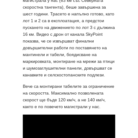
магистрала у нас (63 км със Северната
скоростна тангента), беше завършена за
шест години. Трасето е напълно готово, като
лот 1 и 2 са в експлоатация, а предстои
пускането на движението по лот 3 с дължина
16 км. Видео с дрон от канала SkyPoint
показва, че се извършват финални
довършителни работи по поставянето на
мантинели и табели, боядисване на
маркировката, монтиране на мрежи за птици
и шумозаглушителни панели, довършват се
канавките и селскостопанските подлези.
Вече са монтирани табелите за ограничение
на скоростта. Максимално позволената
скорост ще бъде 120 км/ч, а не 140 км/ч,
както е по повечето магистрали у нас.