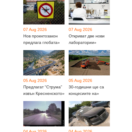
07 Aug 2026
07 Aug 2026
Нов проектозакон
Откриват две нови
предлага глобата»
лаборатории»
05 Aug 2026
05 Aug 2026
Предлагат “Струма”
30-годишни ще са
извън Кресненското»
концесиите на»
04 Aug 2026
04 Aug 2026