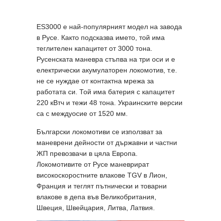
ES3000 е най-популярният модел на завода
в Русе. Както подсказва името, той има
теглителен капацитет от 3000 тона.
Русенската маневра стъпва на три оси и е
електрически акумулаторен локомотив, т.е.
не се нуждае от контактна мрежа за
работата си. Той има батерия с капацитет
220 кВтч и тежи 48 тона. Украинските версии
са с междуосие от 1520 мм.
Български локомотиви се използват за
маневрени дейности от държавни и частни
ЖП превозвачи в цяла Европа.
Локомотивите от Русе маневрират
високоскоростните влакове TGV в Лион,
Франция и теглят пътнически и товарни
влакове в депа във Великобритания,
Швеция, Швейцария, Литва, Латвия.