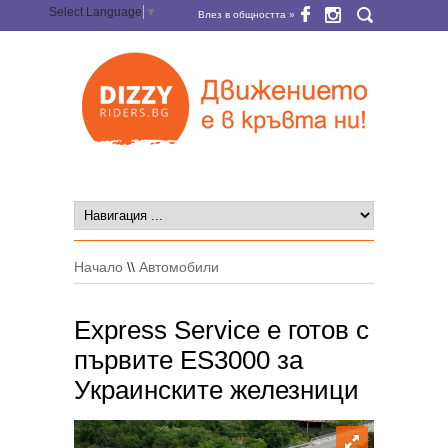
Select Language
▼
Влез в общността »
Начало
\\
Автомобили
Express Service е готов с
първите ES3000 за
Украинските железници