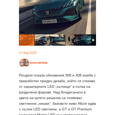
27 Aug 2025
Peugeot показа обновения 308 и 308 комби с
преработен преден дизайн, който се отказва
от характерните LED „кътници“ в полза на
разделени фарове. Над боядисаната в
цвета на купето решетка се появяват
светлинни „нишки“, базовото ниво Allure идва
с пълни LED светлини, а GT и GT Premium
получават Matrix LED със секвенциални