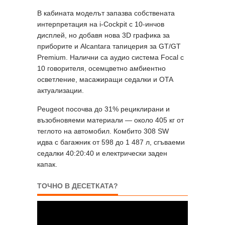
В кабината моделът запазва собствената
интерпретация на i-Cockpit с 10-инчов
дисплей, но добавя нова 3D графика за
приборите и Alcantara тапицерия за GT/GT
Premium. Налични са аудио система Focal с
10 говорителя, осемцветно амбиентно
осветление, масажиращи седалки и OTA
актуализации.
Peugeot посочва до 31% рециклирани и
възобновяеми материали — около 405 кг от
теглото на автомобил. Комбито 308 SW
идва с багажник от 598 до 1 487 л, сгъваеми
седалки 40:20:40 и електрически заден
капак.
ТОЧНО В ДЕСЕТКАТА?