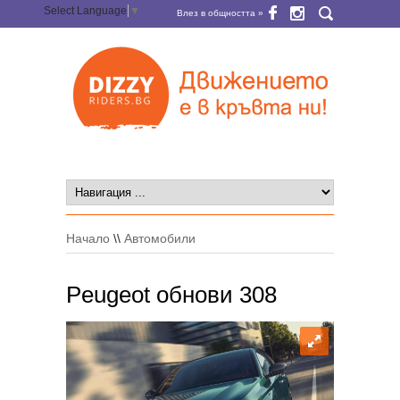
Select Language
▼
Влез в общността »
Начало
\\
Автомобили
Peugeot обнови 308