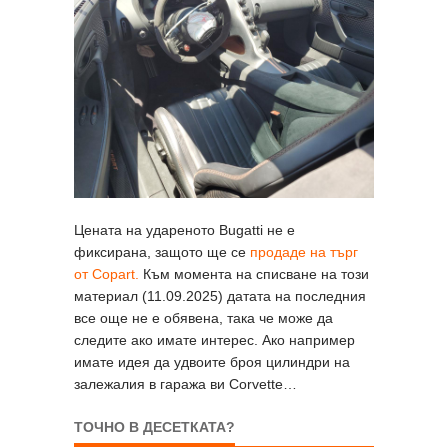
Цената на удареното Bugatti не е
фиксирана, защото ще се
продаде на търг
от Copart.
Към момента на списване на този
материал (11.09.2025) датата на последния
все още не е обявена, така че може да
следите ако имате интерес. Ако например
имате идея да удвоите броя цилиндри на
залежалия в гаража ви Corvette…
ТОЧНО В ДЕСЕТКАТА?