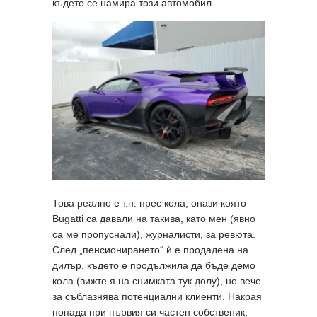
където се намира този автомобил.
Това реално е т.н. прес кола, онази която
Bugatti са давали на такива, като мен (явно
са ме пропуснали), журналисти, за ревюта.
След „пенсионирането“ ѝ e продадена на
дилър, където е продължила да бъде демо
кола (вижте я на снимката тук долу), но вече
за съблазнява потенциални клиенти. Накрая
попада при първия си частен собственик,