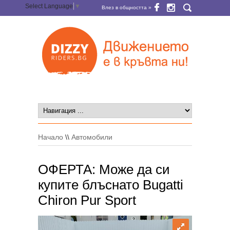
Select Language
▼
Влез в общността »
Начало
\\
Автомобили
ОФЕРТА: Може да си
купите блъснато Bugatti
Chiron Pur Sport