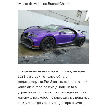
купите безупречно Bugatti Chiron.
Конкретният екземпляр е произведен през
2021 г. и е един от само 60-те в
модификацията Pur Sport, олекотената, при
която акцент бе повече динамиката в
управлението, отколкото преследването на
максимална скорост. Стартовата му цена нов
бе 3 млн. евро или 4 млн. долара в САЩ,