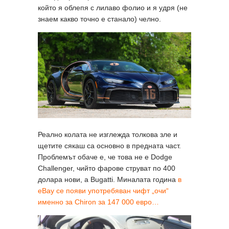
който я облепя с лилаво фолио и я удря (не
знаем какво точно е станало) челно.
Реално колата не изглежда толкова зле и
щетите сякаш са основно в предната част.
Проблемът обаче е, че това не е Dodge
Challenger, чийто фарове струват по 400
долара нови, а Bugatti. Миналата година
в
eBay се появи yпотребяван чифт „очи“
именно за Chiron за 147 000 евро…