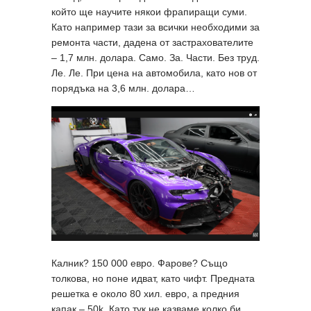
който ще научите някои фрапиращи суми.
Като например тази за всички необходими за
ремонта части, дадена от застрахователите
– 1,7 млн. долара. Само. За. Части. Без труд.
Ле. Ле. При цена на автомобила, като нов от
порядъка на 3,6 млн. долара…
Калник? 150 000 евро. Фарове? Също
толкова, но поне идват, като чифт. Предната
решетка е около 80 хил. евро, а предния
капак – 50k. Като тук не казваме колко би