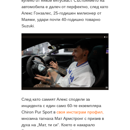
купено от някои ентусиаст. Състоянието на
автомобила е далеч от перфектно, след като
Алекс Гонзалес, 25-годишен милионер от
Маями, удари почти 40-годишно товарно
Suzuki.
След като самият Алекс сподели за
инцидента с един само 60-те екземпляра
Chiron Pur Sport в
своя инстаграм профил,
мнозина тагнаха Мат Армстронг с призив в
духа на „Мат, ти си“. Което е накарало