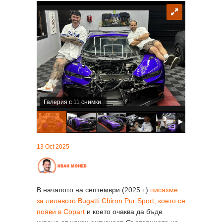
Галерия с 11 снимки.
13 Oct 2025
В началото на септември (2025 г.)
писахме
за лилавото Bugatti Chiron Pur Sport, което се
появи в Copart
и което очаква да бъде