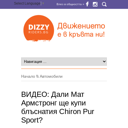
Select Language
▼
Влез в общността »
Начало
\\
Автомобили
ВИДЕО: Дали Мат
Армстронг ще купи
блъснатия Chiron Pur
Sport?