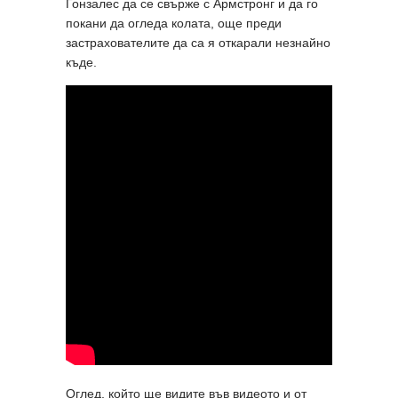
Гонзалес да се свърже с Армстронг и да го
покани да огледа колата, още преди
застрахователите да са я откарали незнайно
къде.
Оглед, който ще видите във видеото и от