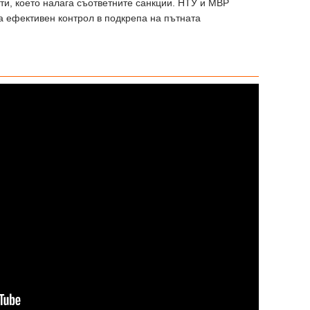
и, което налага съответните санкции. НТУ и МВР
а ефективен контрол в подкрепа на пътната