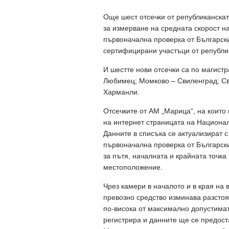
Още шест отсечки от републиканска
за измерване на средната скорост н
първоначална проверка от Български
сертифицирани участъци от републи
И шестте нови отсечки са по магис
Любимец; Момково – Свиленград; С
Харманли.
Отсечките от АМ „Марица“, на които 
на интернет страницата на Национал
Данните в списъка се актуализират 
първоначална проверка от Българск
за пътя, началната и крайната точка 
местоположение.
Чрез камери в началото и в края на 
превозно средство изминава разстоян
по-висока от максимално допустимат
регистрира и данните ще се предост