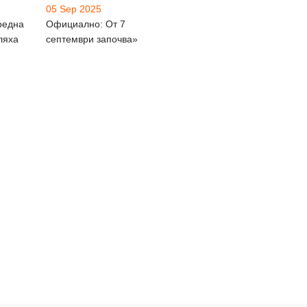
05 Sep 2025
редна
Официално: От 7
ляха
септември започва»