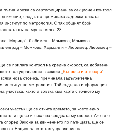
та пътна мрежа са сертифицирани за секционен контрол
а движение, след като преминаха задължителната
я институт по метрология. С тях общият брой
канската пътна мрежа става 28.
трала "Марица": Любимец – Момково; Момково –
виленград – Момково; Харманли – Любимец; Любимец –
ще се прилага контрол на средна скорост, са добавени
ното тол управление в секция „
Въпроси и отговори
“.
с всяка нова отсечка, преминала задължителна
ия институт по метрология. Той съдържа информация
на участъка, както и връзка към карта с точното му
всеки участък ще се отчита времето, за което едно
ието, и ще се изчислява средната му скорост. Ако тя е
а според Закона за движението по пътищата, ще се
авят от Националното тол управление на