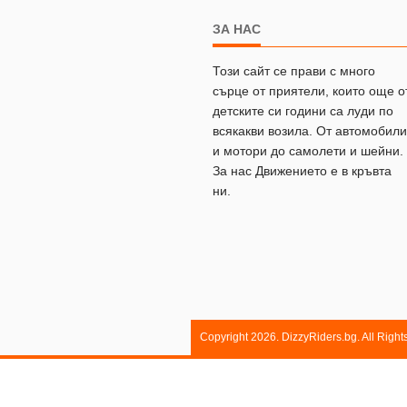
ЗА НАС
Този сайт се прави с много
сърце от приятели, които още о
детските си години са луди по
всякакви возила. От автомобили
и мотори до самолети и шейни.
За нас Движението е в кръвта
ни.
Copyright 2026. DizzyRiders.bg. All Righ